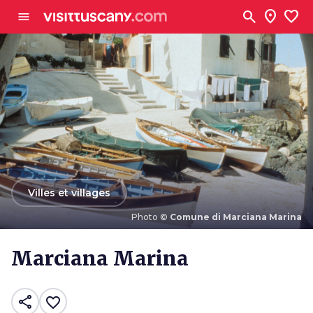
Aller au contenu principal
search
location_on
favorite
menu
arrow_back
Villes et villages
Photo ©
Comune di Marciana Marina
Photo ©
Comune di Marciana Marina
Marciana Marina
share
favorite_border