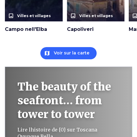
photo_size_select_actual
photo_size_select_actual
photo_size_select_a
Villes et villages
Villes et villages
Campo nell'Elba
Capoliveri
Ma
map
Voir sur la carte
The beauty of the
seafront… from
tower to tower
Lire lhistoire de {0} sur Toscana
Ovunque Bella