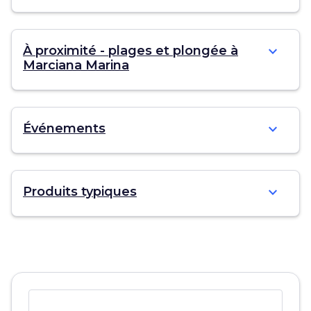
expand_more
À proximité - plages et plongée à
Marciana Marina
expand_more
Événements
expand_more
Produits typiques