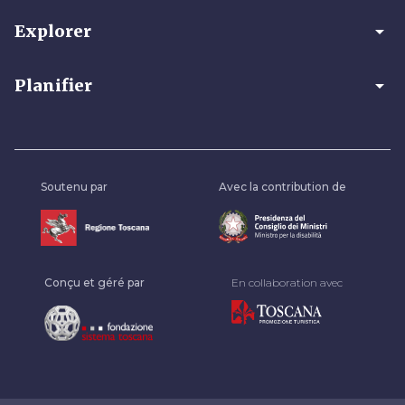
arrow_drop_down
Explorer
arrow_drop_down
Planifier
Soutenu par
Avec la contribution de
Conçu et géré par
En collaboration avec