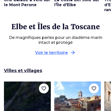
le Mont Perone
l'Île d'Elbe
d’E
ra
Elbe et Îles de la Toscane
De magnifiques perles pour un diadème marin
intact et protégé
arrow_forward
Voir le territoire
Villes et villages
favorite_border
favorite_border