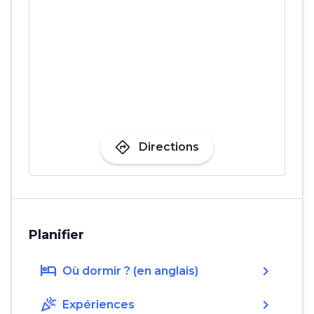
directions
Directions
Planifier
hotel
chevron_right
Où dormir ? (en anglais)
celebration
chevron_right
Expériences