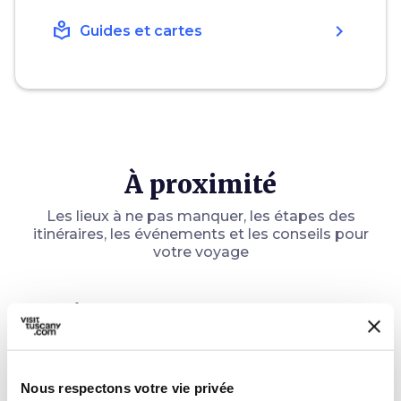
local_library
chevron_right
Guides et cartes
À proximité
Les lieux à ne pas manquer, les étapes des
itinéraires, les événements et les conseils pour
votre voyage
Attractions
map
Voir sur la carte
favorite_border
Nous respectons votre vie privée