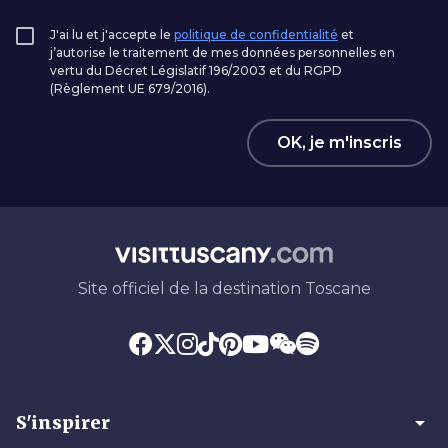
J'ai lu et j'accepte le
politique de confidentialité
et
j’autorise le traitement de mes données personnelles en
vertu du Décret Législatif 196/2003 et du RGPD
(Règlement UE 679/2016).
OK, je m'inscris
Site officiel de la destination Toscane
arrow_drop_down
S'inspirer