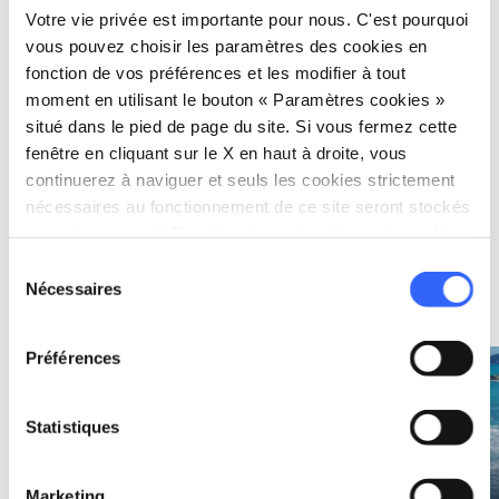
Votre vie privée est importante pour nous. C'est pourquoi
vous pouvez choisir les paramètres des cookies en
fonction de vos préférences et les modifier à tout
moment en utilisant le bouton « Paramètres cookies »
photo_camera
Attractions
situé dans le pied de page du site. Si vous fermez cette
fenêtre en cliquant sur le X en haut à droite, vous
Parc national de
continuerez à naviguer et seuls les cookies strictement
l’Archipel de la
nécessaires au fonctionnement de ce site seront stockés
Toscane
sur votre appareil. Pour tous les autres types de cookies,
nous avons besoin de votre consentement.
Sélection
Nécessaires
du
Idées
map
Voir sur la carte
consentement
Préférences
favorite_border
favorite_border
Statistiques
Marketing