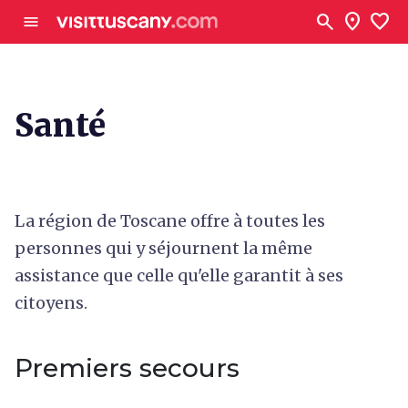
Aller au contenu principal
search
location_on
favorite
menu
Santé
La région de Toscane offre à toutes les
personnes qui y séjournent la même
assistance que celle qu'elle garantit à ses
citoyens.
Premiers secours