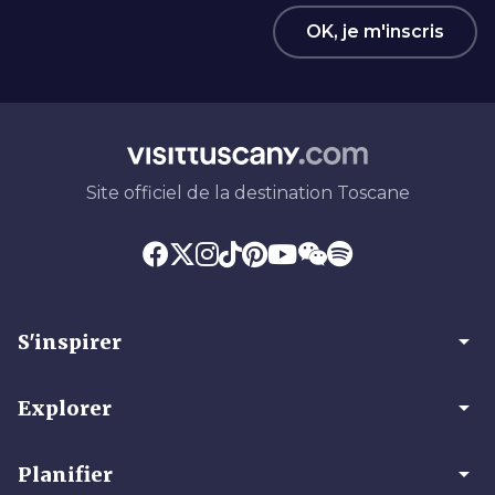
OK, je m'inscris
Site officiel de la destination Toscane
arrow_drop_down
S'inspirer
arrow_drop_down
Explorer
arrow_drop_down
Planifier