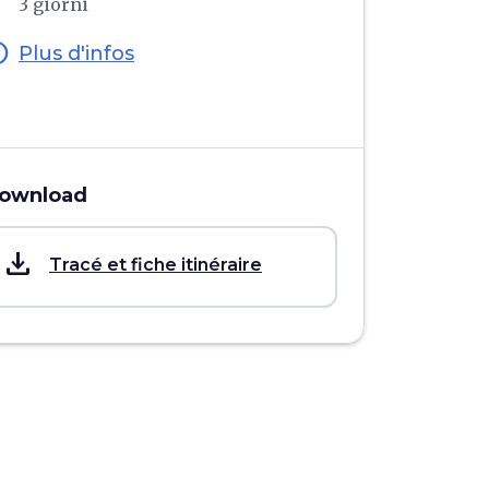
3 giorni
fo
Plus d'infos
ownload
save_alt
Tracé et fiche itinéraire