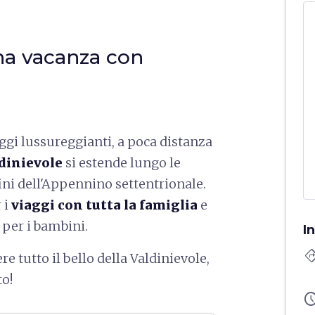
una vacanza con
ggi lussureggianti, a poca distanza
dinievole
si estende lungo le
fini dell'Appennino settentrionale.
 i
viaggi con tutta la famiglia
e
 per i bambini.
I
directi
re tutto il bello della Valdinievole,
o!
sched