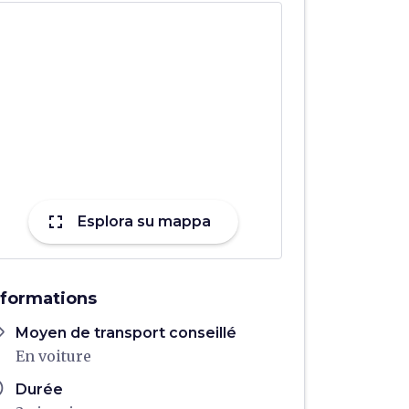
fullscreen
Esplora su mappa
nformations
ons
Moyen de transport conseillé
En voiture
ule
Durée