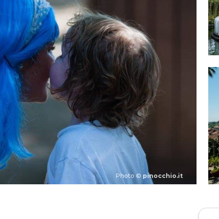
Photo ©
pinocchio.it