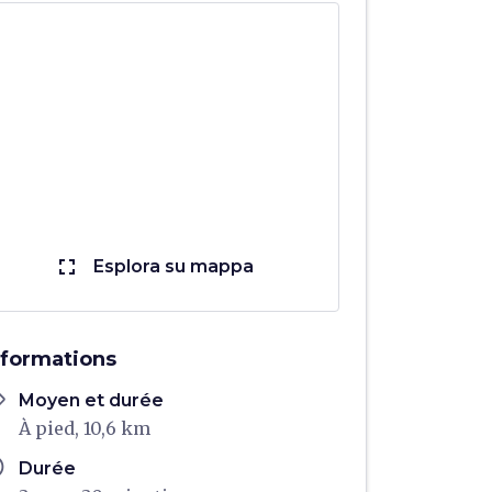
fullscreen
Esplora su mappa
nformations
ons
Moyen et durée
À pied, 10,6 km
ule
Durée