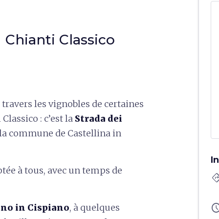
 Chianti Classico
à travers les vignobles de certaines
lassico : c’est la
Strada dei
se la commune de Castellina in
I
ptée à tous, avec un temps de
directi
sched
no in Cispiano
, à quelques