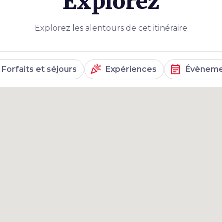
Explorez
Explorez les alentours de cet itinéraire
celebration
event_note
Forfaits et séjours
Expériences
Évèneme