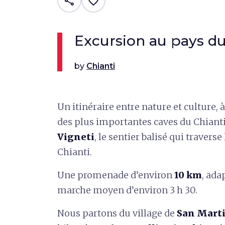
share
favorite_border
Excursion au pays du
by
Chianti
Un itinéraire entre nature et culture, 
des plus importantes caves du Chianti C
Vigneti
, le sentier balisé qui traver
Chianti.
Une promenade d’environ
10 km
, ada
marche moyen d’environ 3 h 30.
Nous partons du village de
San Marti