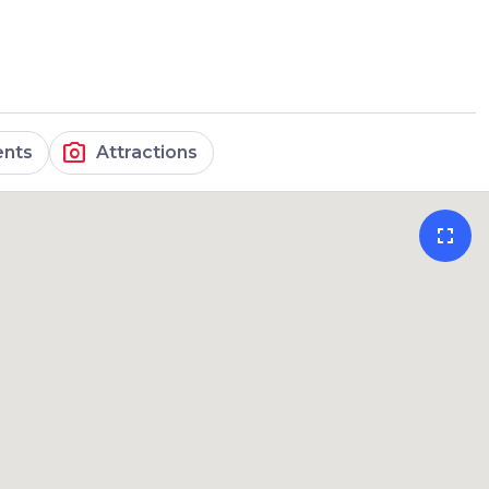
photo_camera
nts
Attractions
fullscreen