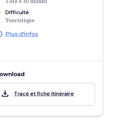
3 ore e 30 minuti
Difficulté
Touristique
fo
Plus d'infos
ownload
save_alt
Tracé et fiche itinéraire