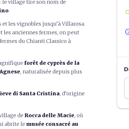
: le village tire son nom de
tino
.
 et les vignobles jusqu’à Villarosa.
in
et les anciennes fermes, on peut
fermes du Chianti Classico à
magnifique
forêt de cyprès de la
D
t'Agnese
, naturalisée depuis plus
ieve di Santa Cristina
, d’origine
 village de
Rocca delle Macie
, où
i abrite le
musée consacré au