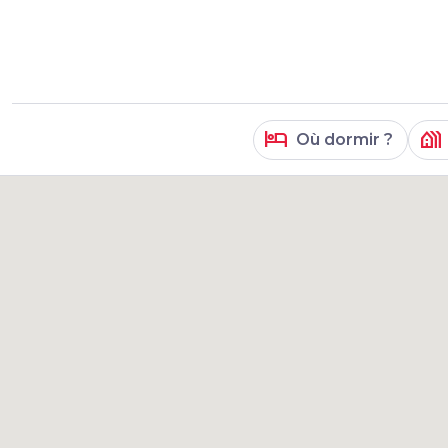
hotel
holiday_village
Où dormir ?
résultats