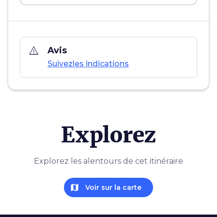
warning_amber
Avis
Suivezles indications
Explorez
Explorez les alentours de cet itinéraire
map
Voir sur la carte