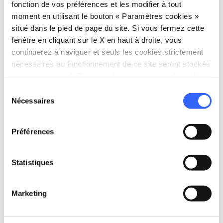
fonction de vos préférences et les modifier à tout
moment en utilisant le bouton « Paramètres cookies »
situé dans le pied de page du site. Si vous fermez cette
fenêtre en cliquant sur le X en haut à droite, vous
continuerez à naviguer et seuls les cookies strictement
nécessaires au fonctionnement de ce site seront stockés
fullscreen
Esplora su mappa
sur votre appareil. Pour tous les autres types de cookies,
nous avons besoin de votre consentement.
Sélection
Nécessaires
du
vertical_align_top
409 mt
consentement
vertical_align_bottom
254 mt
Préférences
Statistiques
Informations
Marketing
directions_bike
Types de vélo
Gravel, VTT