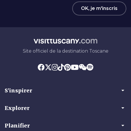
OK, je m'inscris
Site officiel de la destination Toscane
arrow_drop_down
S'inspirer
arrow_drop_down
Explorer
arrow_drop_down
Planifier