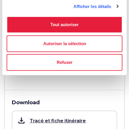
straighten
Afficher les détails
Longueur
43 Km
Tout autoriser
Difficulté technique
Moyen
Autoriser la sélection
Effort physique
Moyen
Refuser
info
Plus d'infos
Download
save_alt
Tracé et fiche itinéraire