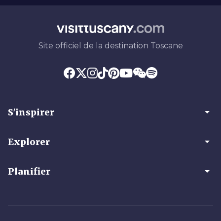
Site officiel de la destination Toscane
arrow_drop_down
S'inspirer
arrow_drop_down
Explorer
arrow_drop_down
Planifier