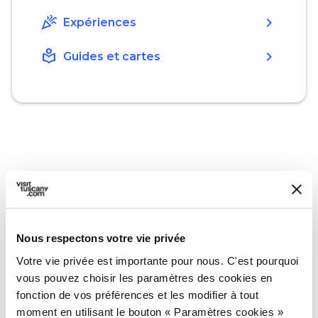
celebration
chevron_right
Expériences
local_library
chevron_right
Guides et cartes
La découverte commence
Les lieux à ne pas manquer, les étapes des
Nous respectons votre vie privée
itinéraires, les événements et les conseils pour
votre voyage
Votre vie privée est importante pour nous. C'est pourquoi
vous pouvez choisir les paramètres des cookies en
fonction de vos préférences et les modifier à tout
Idées
map
Voir sur la carte
moment en utilisant le bouton « Paramètres cookies »