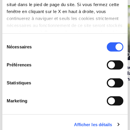
situé dans le pied de page du site. Si vous fermez cette
fenêtre en cliquant sur le X en haut à droite, vous
favorite_border
favorite_border
continuerez à naviguer et seuls les cookies strictement
nécessaires au fonctionnement de ce site seront stockés
sur votre appareil. Pour tous les autres types de cookies,
nous avons besoin de votre consentement.
Sélection
Nécessaires
du
color_lens
color_lens
color_le
Idées
Idées
consentement
Préférences
Forest bathing en
Chemins en Toscane
The
Toscane : 7 forêts
: 5 étapes pour
rel
régénérantes
réduire le stress
vi
Statistiques
Marketing
Parcours
map
Voir sur la carte
Afficher les détails