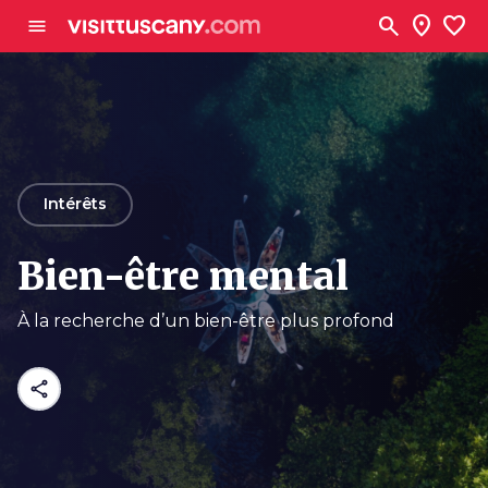
Aller au contenu principal
search
location_on
favorite
menu
arrow_back
Intérêts
Bien-être mental
À la recherche d’un bien-être plus profond
share