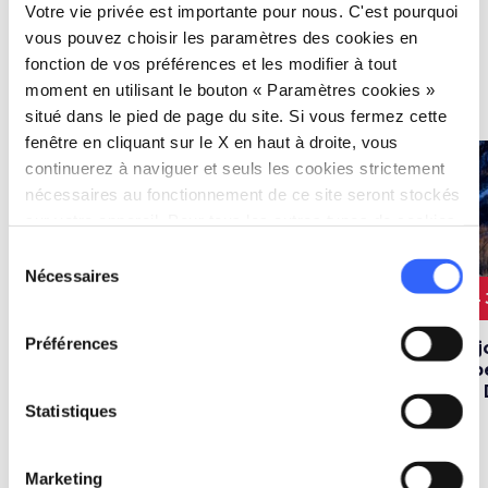
montagne en hiver
Votre vie privée est importante pour nous. C'est pourquoi
vous pouvez choisir les paramètres des cookies en
fonction de vos préférences et les modifier à tout
moment en utilisant le bouton « Paramètres cookies »
Parcours
map
Voir sur la carte
situé dans le pied de page du site. Si vous fermez cette
fenêtre en cliquant sur le X en haut à droite, vous
favorite_border
favorite_border
continuerez à naviguer et seuls les cookies strictement
nécessaires au fonctionnement de ce site seront stockés
sur votre appareil. Pour tous les autres types de cookies,
nous avons besoin de votre consentement.
Sélection
Nécessaires
du
2 JOURS
45 km
2 JOURS
50 km
4
consentement
Préférences
Fin de semaine
Week-end dans les
4 j
hivernale aux
montagnes de
Ab
thermes
Pistoia, parmi ses
et
Statistiques
pistes de ski et ses
villages
Marketing