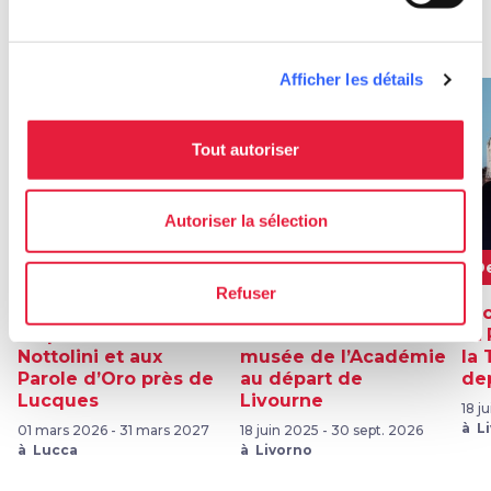
Offres
map
Voir sur la carte
Afficher les détails
favorite_border
favorite_border
Tout autoriser
Autoriser la sélection
150€
De 73€
D
Refuser
Randonnée à
Excursion à Florence
Ex
l’Aqueduc de
avec entrée au
et 
Nottolini et aux
musée de l’Académie
la
Parole d’Oro près de
au départ de
de
Lucques
Livourne
18 j
à L
01 mars 2026 - 31 mars 2027
18 juin 2025 - 30 sept. 2026
à Lucca
à Livorno