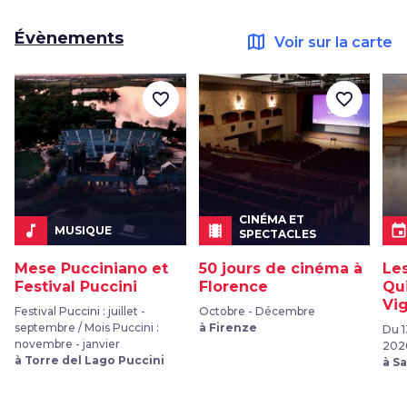
Évènements
map
Voir sur la carte
favorite_border
favorite_border
CINÉMA ET
music_note
local_movies
even
MUSIQUE
SPECTACLES
Mese Pucciniano et
50 jours de cinéma à
Le
Festival Puccini
Florence
Qu
Vi
Festival Puccini : juillet -
Octobre - Décembre
septembre / Mois Puccini :
à Firenze
Du 1
novembre - janvier
202
à Torre del Lago Puccini
à S