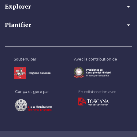
arrow_drop_down
Explorer
arrow_drop_down
Planifier
Soutenu par
Avec la contribution de
Conçu et géré par
En collaboration avec