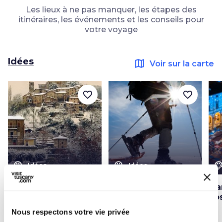
Les lieux à ne pas manquer, les étapes des
itinéraires, les événements et les conseils pour
votre voyage
Idées
map
Voir sur la carte
favorite_border
favorite_border
color_lens
color_lens
color_le
Idées
Idées
5 villages pour un
Randonnées en
Ma
voyage d'hiver en
raquettes en
To
Toscane
Toscane : une autre
Nous respectons votre vie privée
façon d’explorer la