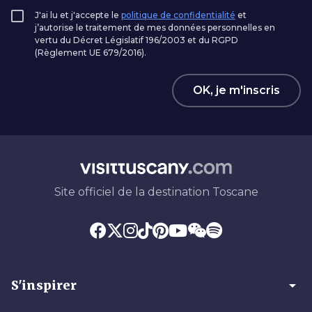
J'ai lu et j'accepte le
politique de confidentialité
et
j’autorise le traitement de mes données personnelles en
vertu du Décret Législatif 196/2003 et du RGPD
(Règlement UE 679/2016).
OK, je m'inscris
Site officiel de la destination Toscane
arrow_drop_down
S'inspirer