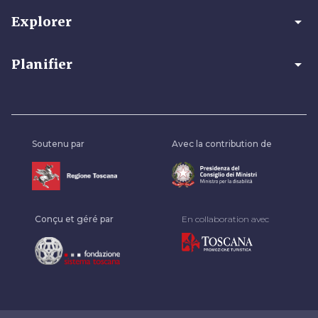
arrow_drop_down
Explorer
arrow_drop_down
Planifier
Soutenu par
Avec la contribution de
Conçu et géré par
En collaboration avec