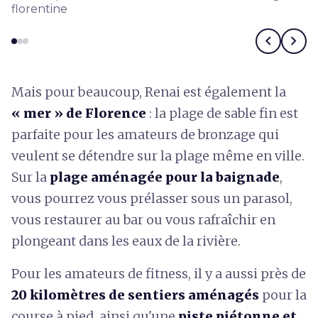
florentine
chevron_left
chevron_right
Mais pour beaucoup, Renai est également la
« mer » de Florence
: la plage de sable fin est
parfaite pour les amateurs de bronzage qui
veulent se détendre sur la plage même en ville.
Sur la
plage aménagée pour la baignade
,
vous pourrez vous prélasser sous un parasol,
vous restaurer au bar ou vous rafraîchir en
plongeant dans les eaux de la rivière.
Pour les amateurs de fitness, il y a aussi près de
20 kilomètres de sentiers aménagés
pour la
course à pied, ainsi qu'une
piste piétonne et