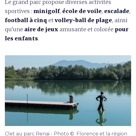
Le grand parc propose diverses activités
sportives :
minigolf
,
école de voile
,
escalade
,
football à cinq
et
volley-ball de plage
, ainsi
qu'une
aire de jeux
amusante et colorée
pour
les enfants
.
Clet au parc Renai - Photo © Florence et la région