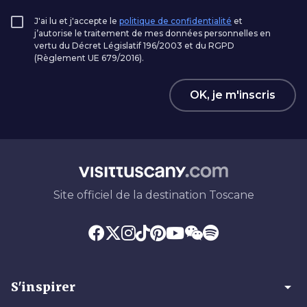
J'ai lu et j'accepte le
politique de confidentialité
et
j’autorise le traitement de mes données personnelles en
vertu du Décret Législatif 196/2003 et du RGPD
(Règlement UE 679/2016).
OK, je m'inscris
Site officiel de la destination Toscane
arrow_drop_down
S'inspirer