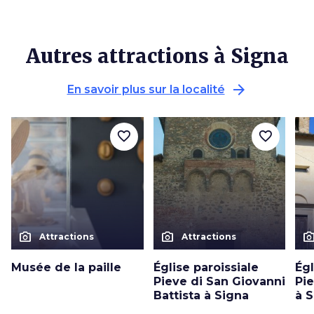
Autres attractions à Signa
arrow_forward
En savoir plus sur la localité
favorite_border
favorite_border
photo_camera
photo_camera
photo_cam
Attractions
Attractions
Musée de la paille
Église paroissiale
Égl
Pieve di San Giovanni
Pi
Battista à Signa
à 