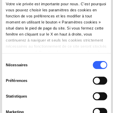
directions
Directions
Votre vie privée est importante pour nous. C'est pourquoi
vous pouvez choisir les paramètres des cookies en
fonction de vos préférences et les modifier à tout
moment en utilisant le bouton « Paramètres cookies »
Informations
situé dans le pied de page du site. Si vous fermez cette
home
Où
fenêtre en cliquant sur le X en haut à droite, vous
Parco dei Renai
continuerez à naviguer et seuls les cookies strictement
Parco dei Renai, Via dei Renai, 50058
nécessaires au fonctionnement de ce site seront stockés
Signa FI, Italia
sur votre appareil. Pour tous les autres types de cookies,
language
nous avons besoin de votre consentement.
Site web
Sélection
Nécessaires
du
https://www.parcorenai.it/
open_in_new
consentement
Préférences
Planifier
Statistiques
hotel
chevron_right
Où dormir ? (en anglais)
holiday_village
chevron_right
Marketing
Forfaits et séjours