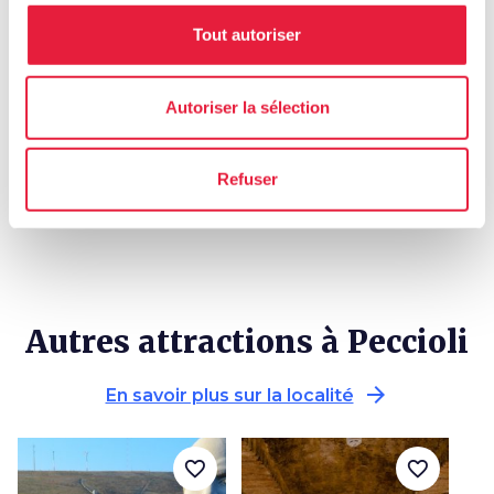
Suivre sur les réseaux
Tout autoriser
Autoriser la sélection
Refuser
Autres attractions à Peccioli
arrow_forward
En savoir plus sur la localité
favorite_border
favorite_border