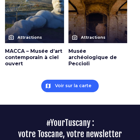
photo_camera
photo_camera
Attractions
Attractions
MACCA – Musée d’art
Musée
contemporain à ciel
archéologique de
ouvert
Peccioli
map
Voir sur la carte
#YourTuscany :
votre Toscane, votre newsletter