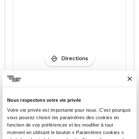
directions
Directions
Informations
home
Où
Nous respectons votre vie privée
Museo di Palazzo Pretorio a Peccioli
Votre vie privée est importante pour nous. C'est pourquoi
Via Carraia, 2, 56037 Peccioli PI, Italia
vous pouvez choisir les paramètres des cookies en
language
Site web
fonction de vos préférences et les modifier à tout
http://www.fondarte.peccioli.net
open_in_new
moment en utilisant le bouton « Paramètres cookies »