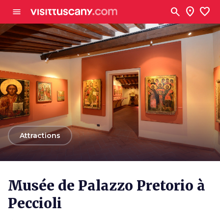
Aller au contenu principal
search
location_on
favorite
menu
arrow_back
Attractions
Musée de Palazzo Pretorio à
Peccioli