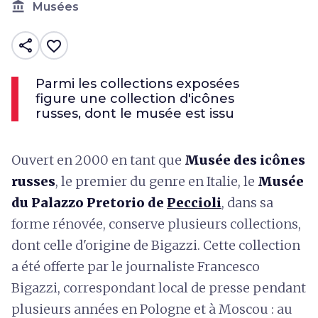
account_balance
Musées
share
favorite_border
Parmi les collections exposées
figure une collection d'icônes
russes, dont le musée est issu
Ouvert en 2000 en tant que
Musée des icônes
russes
, le premier du genre en Italie, le
Musée
du Palazzo Pretorio de
Peccioli
, dans sa
forme rénovée, conserve plusieurs collections,
dont celle d'origine de Bigazzi.
Cette collection
a été offerte par le journaliste Francesco
Bigazzi, correspondant local de presse pendant
plusieurs années en Pologne et à Moscou : au