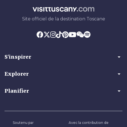
Site officiel de la destination Toscane
arrow_drop_down
S'inspirer
arrow_drop_down
Explorer
arrow_drop_down
Planifier
Soutenu par
Avec la contribution de