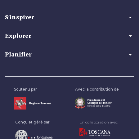
arrow_drop_down
S'inspirer
arrow_drop_down
Explorer
arrow_drop_down
Planifier
Soutenu par
Avec la contribution de
Conçu et géré par
En collaboration avec