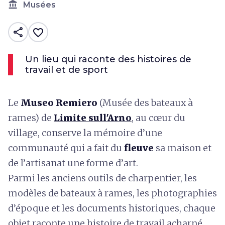
account_balance
Musées
share
favorite_border
Un lieu qui raconte des histoires de
travail et de sport
Le
Museo Remiero
(Musée des bateaux à
rames) de
Limite sull'Arno
, au cœur du
village, conserve la mémoire d’une
communauté qui a fait du
fleuve
sa maison et
de l’artisanat une forme d’art.
Parmi les anciens outils de charpentier, les
modèles de bateaux à rames, les photographies
d’époque et les documents historiques, chaque
objet raconte une histoire de travail acharné,