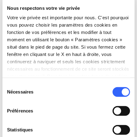
directions
Directions
Nous respectons votre vie privée
Votre vie privée est importante pour nous. C'est pourquoi
vous pouvez choisir les paramètres des cookies en
Informations
fonction de vos préférences et les modifier à tout
home
Où
moment en utilisant le bouton « Paramètres cookies »
Piazza Cesare Battisti, 6, 50050 Limite
situé dans le pied de page du site. Si vous fermez cette
Sull'Arno FI, Italia
fenêtre en cliquant sur le X en haut à droite, vous
continuerez à naviguer et seuls les cookies strictement
nécessaires au fonctionnement de ce site seront stockés
Planifier
sur votre appareil. Pour tous les autres types de cookies,
nous avons besoin de votre consentement.
Sélection
hotel
chevron_right
Nécessaires
Où dormir ? (en anglais)
du
consentement
holiday_village
chevron_right
Forfaits et séjours
Préférences
celebration
chevron_right
Expériences
Statistiques
local_library
chevron_right
Guides et cartes