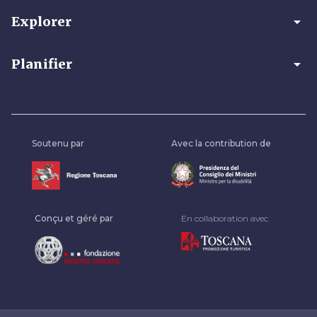
arrow_drop_down
Explorer
arrow_drop_down
Planifier
Soutenu par
Avec la contribution de
Conçu et géré par
En collaboration avec