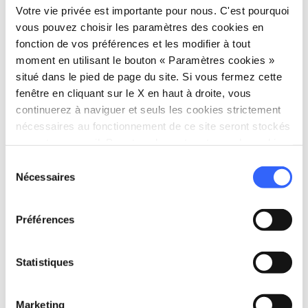
Italia
Votre vie privée est importante pour nous. C'est pourquoi
vous pouvez choisir les paramètres des cookies en
language
Site web
fonction de vos préférences et les modifier à tout
https://www.contradadelloca.it/
open_in_new
moment en utilisant le bouton « Paramètres cookies »
situé dans le pied de page du site. Si vous fermez cette
fenêtre en cliquant sur le X en haut à droite, vous
Planifier
continuerez à naviguer et seuls les cookies strictement
nécessaires au fonctionnement de ce site seront stockés
sur votre appareil. Pour tous les autres types de cookies,
hotel
chevron_right
Où dormir ? (en anglais)
nous avons besoin de votre consentement.
Sélection
holiday_village
Nécessaires
chevron_right
Forfaits et séjours
du
consentement
celebration
chevron_right
Expériences
Préférences
local_library
chevron_right
Guides et cartes
Statistiques
Marketing