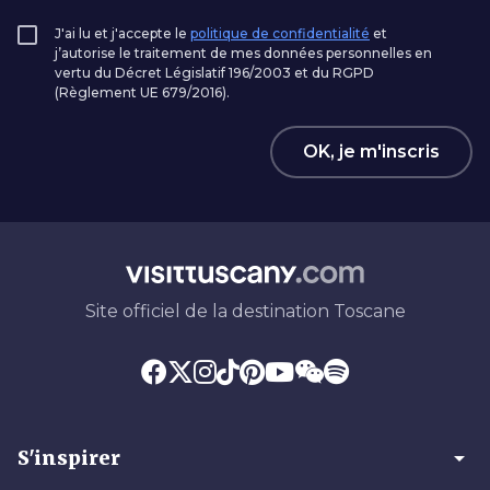
J'ai lu et j'accepte le
politique de confidentialité
et
j’autorise le traitement de mes données personnelles en
vertu du Décret Législatif 196/2003 et du RGPD
(Règlement UE 679/2016).
OK, je m'inscris
Site officiel de la destination Toscane
arrow_drop_down
S'inspirer