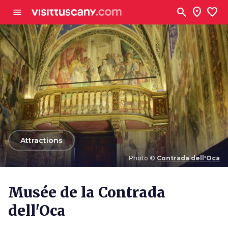
Aller au contenu principal
search
location_on
favorite
menu
arrow_back
Attractions
Photo ©
Contrada dell'Oca
Photo ©
Contrada dell'Oca
Musée de la Contrada
dell'Oca