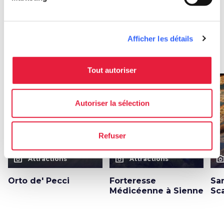
Autres attractions à Sienne
Afficher les détails
arrow_forward
En savoir plus sur la localité
Tout autoriser
favorite_border
favorite_border
Autoriser la sélection
Refuser
photo_camera
photo_camera
photo_cam
Attractions
Attractions
Orto de' Pecci
Forteresse
San
Médicéenne à Sienne
Sc