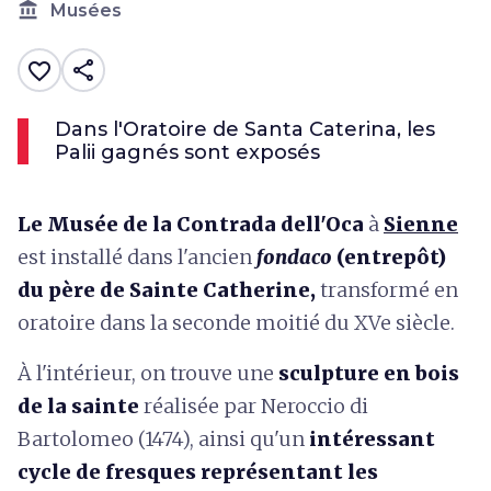
account_balance
Musées
share
favorite_border
Dans l'Oratoire de Santa Caterina, les
Palii gagnés sont exposés
Le Musée de la Contrada dell'Oca
à
Sienne
est installé dans l'ancien
fondaco
(entrepôt)
du père de Sainte Catherine,
transformé en
oratoire dans la seconde moitié du XVe siècle.
À l'intérieur, on trouve une
sculpture en bois
de la sainte
réalisée par Neroccio di
Bartolomeo (1474), ainsi qu'un
intéressant
cycle de fresques représentant les