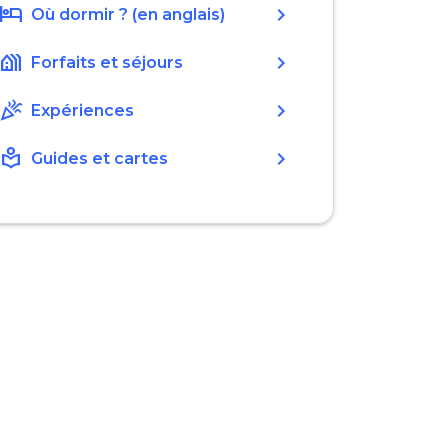
hotel
chevron_right
Où dormir ? (en anglais)
holiday_village
chevron_right
Forfaits et séjours
celebration
chevron_right
Expériences
local_library
chevron_right
Guides et cartes