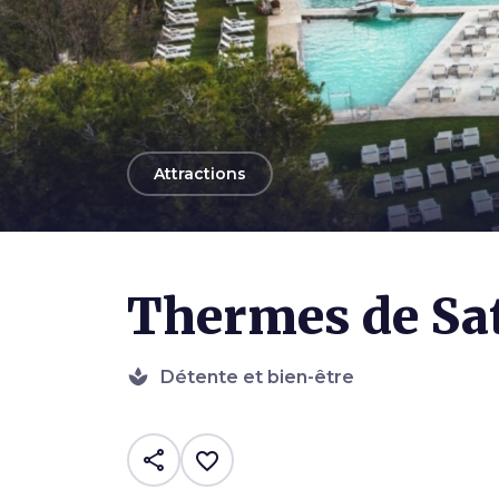
arrow_back
Attractions
Photo ©
Bruno Grassi
Thermes de Sa
spa
Détente et bien-être
share
favorite_border