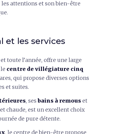
s les attentions et son bien-être
que.
 et les services
 et toute l’année, offre une large
 le
centre de villégiature cinq
tares, qui propose diverses options
 et suites.
térieures
, ses
bains à remous
et
 et chaude, est un excellent choix
journée de pure détente.
ux
, le centre de bien-être propose