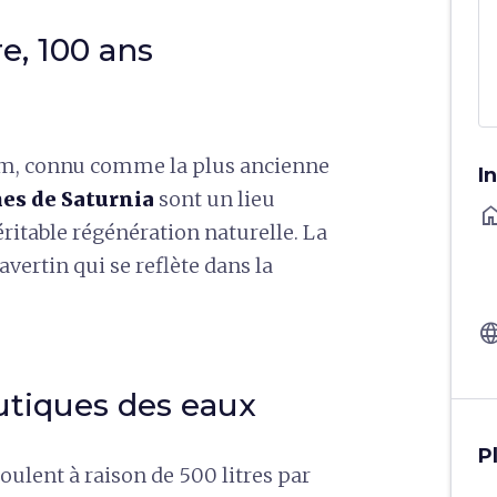
e, 100 ans
om, connu comme la plus ancienne
I
es de Saturnia
sont un lieu
ho
ritable régénération naturelle. La
vertin qui se reflète dans la
langu
utiques des eaux
P
ulent à raison de 500 litres par