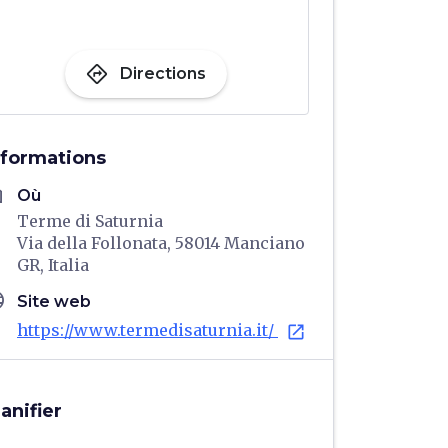
directions
Directions
nformations
me
Où
Terme di Saturnia
Via della Follonata, 58014 Manciano
GR, Italia
age
Site web
https://www.termedisaturnia.it/
open_in_new
lanifier