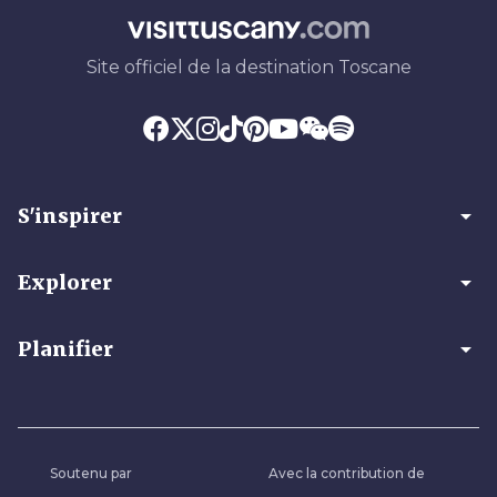
Site officiel de la destination Toscane
arrow_drop_down
S'inspirer
arrow_drop_down
Explorer
arrow_drop_down
Planifier
Soutenu par
Avec la contribution de