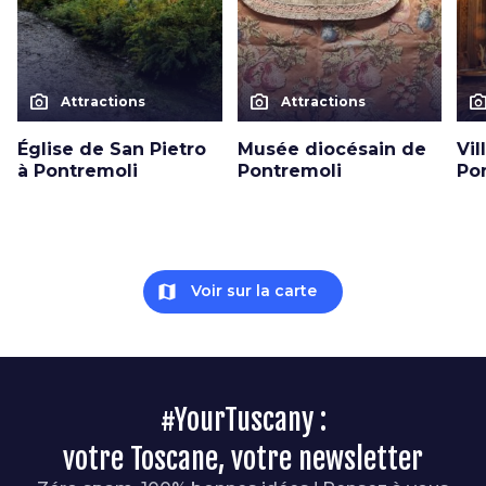
photo_camera
photo_camera
photo_cam
Attractions
Attractions
Église de San Pietro
Musée diocésain de
Vil
à Pontremoli
Pontremoli
Po
map
Voir sur la carte
#YourTuscany :
votre Toscane, votre newsletter