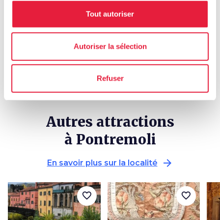
local_library
chevron_right
Guides et cartes
Tout autoriser
Autoriser la sélection
Refuser
Autres attractions
à Pontremoli
arrow_forward
En savoir plus sur la localité
favorite_border
favorite_border