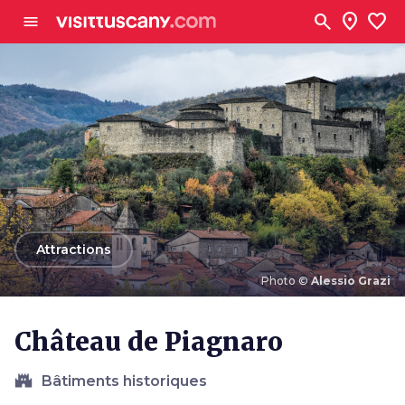
Aller au contenu principal
search
location_on
favorite
menu
arrow_back
Attractions
Photo ©
Alessio Grazi
Photo ©
Alessio Grazi
Château de Piagnaro
castle
Bâtiments historiques