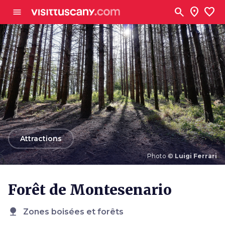
Aller au contenu principal
search
location_on
favorite
menu
arrow_back
Attractions
Photo ©
Luigi Ferrari
Photo ©
Luigi Ferrari
Forêt de Montesenario
nature
Zones boisées et forêts