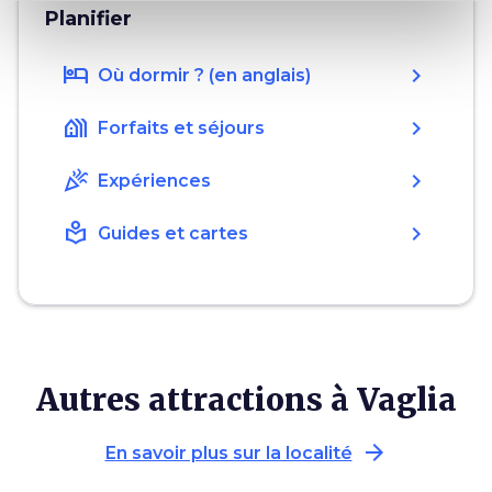
Planifier
hotel
chevron_right
Où dormir ? (en anglais)
holiday_village
chevron_right
Forfaits et séjours
celebration
chevron_right
Expériences
local_library
chevron_right
Guides et cartes
Autres attractions à Vaglia
arrow_forward
En savoir plus sur la localité