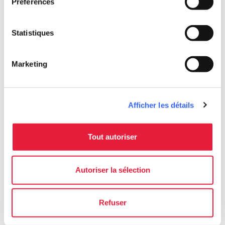
Préférences
Statistiques
Marketing
directions
Directions
Afficher les détails
Tout autoriser
Informations
home
Où
Autoriser la sélection
Foresta di Montesenario
Via di Montesenario, 3474A, 50036
Convento Monte Senario FI, Italia
Refuser