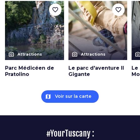
favorite_border
favorite_border
photo_camera
photo_camera
photo_cam
Attractions
Attractions
Parc Médicéen de
Le parc d'aventure Il
Le
Pratolino
Gigante
Mo
map
Voir sur la carte
#YourTuscany :