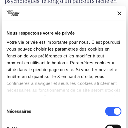
psychologues, le long d'un parcours facile en
boucle. Le parcours se fait dans le plus grand
silence, pour se concentrer sur ses propres
sens et sur les bruits de la nature.
Nous respectons votre vie privée
Il ne reste plus qu'à se lancer dans une
Votre vie privée est importante pour nous. C'est pourquoi
expérience de guérison vouée au bien-être,
vous pouvez choisir les paramètres des cookies en
fonction de vos préférences et les modifier à tout
immergé dans une forêt dense de pins noirs, de
moment en utilisant le bouton « Paramètres cookies »
sapins blancs, de sapins Douglas, d'érables et
situé dans le pied de page du site. Si vous fermez cette
de châtaigniers et accompagné par les bruits
fenêtre en cliquant sur le X en haut à droite, vous
de la nature.
continuerez à naviguer et seuls les cookies strictement
nécessaires au fonctionnement de ce site seront stockés
sur votre appareil. Pour tous les autres types de cookies,
nous avons besoin de votre consentement.
Sélection
Nécessaires
du
consentement