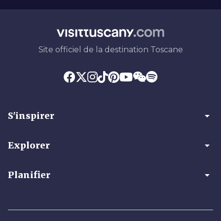
Site officiel de la destination Toscane
arrow_drop_down
S'inspirer
arrow_drop_down
Explorer
arrow_drop_down
Planifier