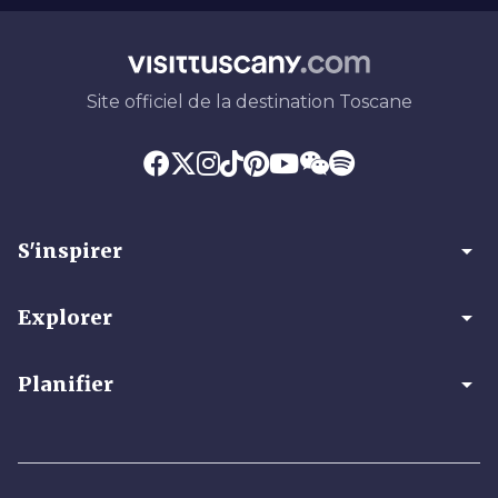
Site officiel de la destination Toscane
arrow_drop_down
S'inspirer
arrow_drop_down
Explorer
arrow_drop_down
Planifier