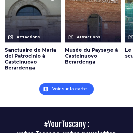
photo_camera
photo_camera
photo_cam
Attractions
Attractions
Sanctuaire de Maria
Musée du Paysage à
Le
del Patrocinio à
Castelnuovo
scu
Castelnuovo
Berardenga
Berardenga
map
Voir sur la carte
#YourTuscany :