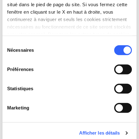
situé dans le pied de page du site. Si vous fermez cette
fenêtre en cliquant sur le X en haut à droite, vous
continuerez à naviguer et seuls les cookies strictement
nécessaires au fonctionnement de ce site seront stockés
directions
Directions
sur votre appareil. Pour tous les autres types de cookies,
nous avons besoin de votre consentement.
Sélection
Nécessaires
du
consentement
Informations
Préférences
home
Où
Chiesa di Sant'Ansano
8C49+H7, 53019 Castelnuovo Berardenga
Statistiques
SI, Italia
Marketing
Planifier
hotel
Afficher les détails
chevron_right
Où dormir ? (en anglais)