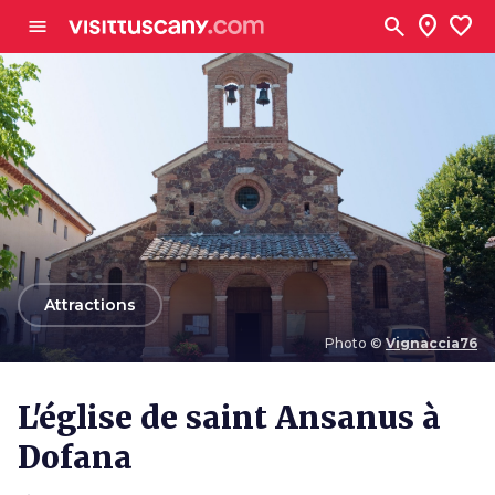
Aller au contenu principal
search
location_on
favorite
menu
arrow_back
Attractions
Photo ©
Vignaccia76
Photo ©
Vignaccia76
L'église de saint Ansanus à
Dofana