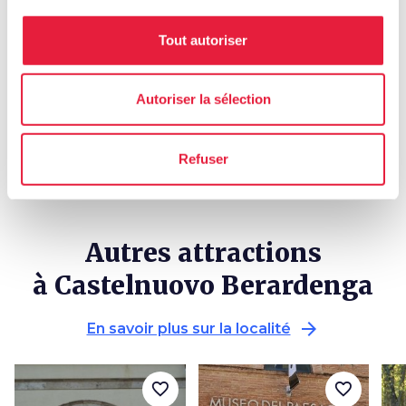
holiday_village
chevron_right
Forfaits et séjours
Tout autoriser
celebration
chevron_right
Expériences
Autoriser la sélection
local_library
chevron_right
Guides et cartes
Refuser
Autres attractions
à Castelnuovo Berardenga
arrow_forward
En savoir plus sur la localité
favorite_border
favorite_border