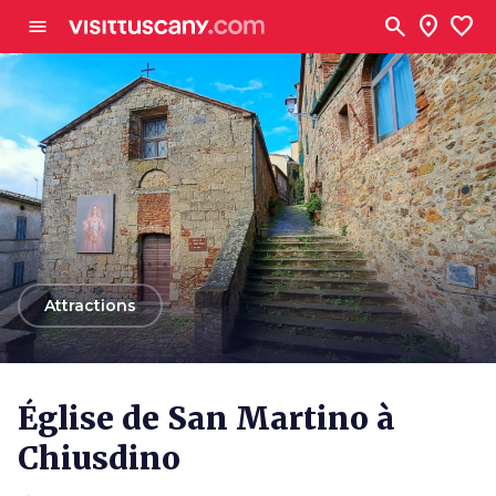
Aller au contenu principal
search
location_on
favorite
menu
arrow_back
Attractions
Église de San Martino à
Chiusdino