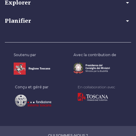
arrow_drop_down
Explorer
arrow_drop_down
Planifier
Soutenu par
Avec la contribution de
Conçu et géré par
En collaboration avec
QUI SOMMES-NOUS ?