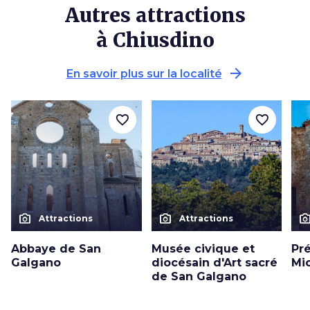
Autres attractions
à Chiusdino
arrow_forward
En savoir plus sur la localité
favorite_border
favorite_border
photo_camera
photo_camera
photo_cam
Attractions
Attractions
Abbaye de San
Musée civique et
Pr
Galgano
diocésain d'Art sacré
Mi
de San Galgano