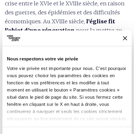
crise entre le XVIe et le XVIIIe siècle, en raison
des guerres, des épidémies et des difficultés
économiques. Au XVIIIe siècle,
l’église fit
l’objet d’une rénovation
pour la mettre au
goût du jour, avec l’ajout de décorations
murales en stuc qui lui ont donné l’aspect
somptueux qu’elle a conservé jusque dans les
Nous respectons votre vie privée
années 1970.
Votre vie privée est importante pour nous. C'est pourquoi
vous pouvez choisir les paramètres des cookies en
En 1785, par décret du Grand Duc de Toscane
fonction de vos préférences et les modifier à tout
Pietro Leopoldo de Lorraine, l’abbaye de San
moment en utilisant le bouton « Paramètres cookies »
situé dans le pied de page du site. Si vous fermez cette
Martino di Chiusdino fut supprimée, les
fenêtre en cliquant sur le X en haut à droite, vous
religieux transférés au monastère de San
continuerez à naviguer et seuls les cookies strictement
Vigilio à Sienne et la paroisse incorporée à la
nécessaires au fonctionnement de ce site seront stockés
prévôté de San Michele Arcangelo de
sur votre appareil. Pour tous les autres types de cookies,
nous avons besoin de votre consentement.
Chiusdino.