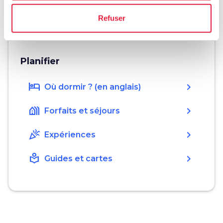
home
Où
Refuser
Chiusdino, SI, Italia
Planifier
hotel
chevron_right
Où dormir ? (en anglais)
holiday_village
chevron_right
Forfaits et séjours
celebration
chevron_right
Expériences
local_library
chevron_right
Guides et cartes