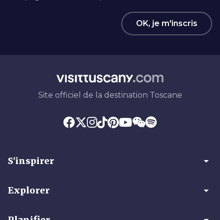
OK, je m'inscris
Site officiel de la destination Toscane
arrow_drop_down
S'inspirer
arrow_drop_down
Explorer
arrow_drop_down
Planifier