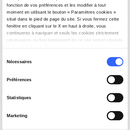
fonction de vos préférences et les modifier à tout
moment en utilisant le bouton « Paramètres cookies »
situé dans le pied de page du site. Si vous fermez cette
fenêtre en cliquant sur le X en haut à droite, vous
continuerez à naviguer et seuls les cookies strictement
nécessaires au fonctionnement de ce site seront stockés
sur votre appareil. Pour tous les autres types de cookies,
nous avons besoin de votre consentement.
Sélection
Nécessaires
du
consentement
directions
Directions
Préférences
Informations
Statistiques
home
Où
Piazza S. Domenico, Arezzo
Marketing
Piazza S. Domenico, 6, 52100 Arezzo AR,
Italia