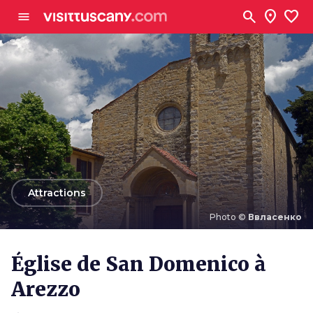
Aller au contenu principal
search
location_on
favorite
menu
arrow_back
Attractions
Photo ©
Ввласенко
Photo ©
Ввласенко
Église de San Domenico à
Arezzo