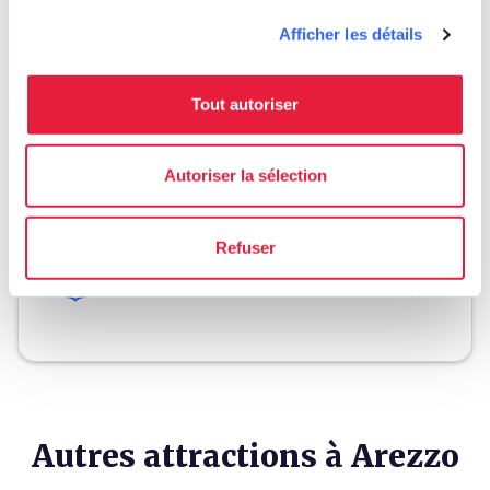
Afficher les détails
Planifier
Tout autoriser
hotel
chevron_right
Où dormir ? (en anglais)
Autoriser la sélection
holiday_village
chevron_right
Forfaits et séjours
celebration
chevron_right
Expériences
Refuser
local_library
chevron_right
Guides et cartes
Autres attractions à Arezzo