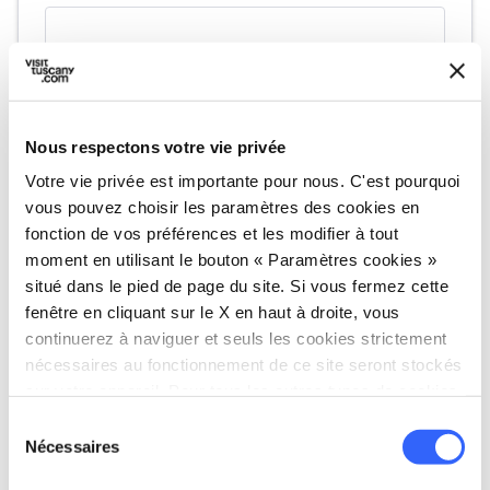
Nous respectons votre vie privée
Votre vie privée est importante pour nous. C'est pourquoi
vous pouvez choisir les paramètres des cookies en
fonction de vos préférences et les modifier à tout
moment en utilisant le bouton « Paramètres cookies »
directions
Directions
situé dans le pied de page du site. Si vous fermez cette
fenêtre en cliquant sur le X en haut à droite, vous
continuerez à naviguer et seuls les cookies strictement
Informations
nécessaires au fonctionnement de ce site seront stockés
sur votre appareil. Pour tous les autres types de cookies,
home
Où
nous avons besoin de votre consentement.
Sélection
Antiquarium di Poggio Civitate Museo
Nécessaires
du
Archeologico
consentement
Piazza Cattedrale, 4, 53016 Murlo, SI,