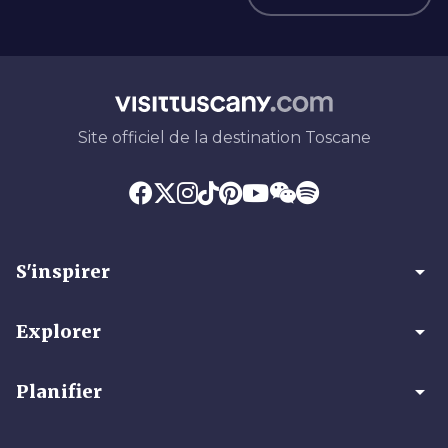
Site officiel de la destination Toscane
arrow_drop_down
S'inspirer
arrow_drop_down
Explorer
arrow_drop_down
Planifier