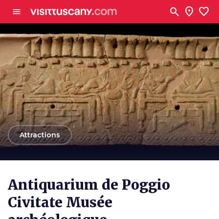
Aller au contenu principal
search
location_on
favorite
menu
arrow_back
Attractions
Antiquarium de Poggio
Civitate Musée