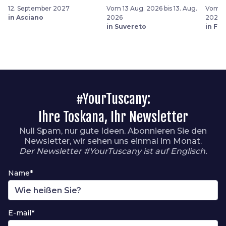
12. September 2027
Vom 13 Aug. 2026 bis 13. Aug.
Vom 05
in Asciano
2026
2026
in Suvereto
in Fu
#YourTuscany:
Ihre Toskana, Ihr Newsletter
Null Spam, nur gute Ideen. Abonnieren Sie den
Newsletter, wir sehen uns einmal im Monat.
Der Newsletter #YourTuscany ist auf Englisch.
Name*
E-mail*