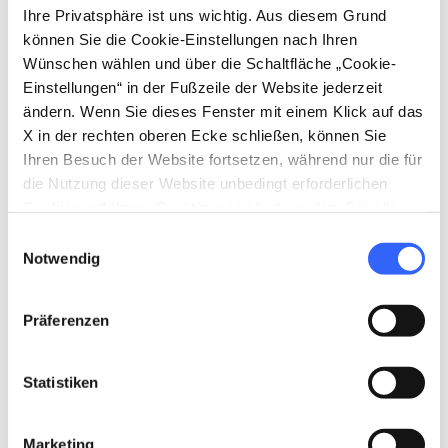
Ihre Privatsphäre ist uns wichtig. Aus diesem Grund
können Sie die Cookie-Einstellungen nach Ihren
Wünschen wählen und über die Schaltfläche „Cookie-
Einstellungen“ in der Fußzeile der Website jederzeit
directions
Wegbeschreibung
ändern. Wenn Sie dieses Fenster mit einem Klick auf das
X in der rechten oberen Ecke schließen, können Sie
Ihren Besuch der Website fortsetzen, während nur die für
die Nutzung dieser Website unbedingt erforderlichen
Hinweise
Cookies auf Ihrem Gerät gespeichert werden. Für alle
home
Wo
anderen Arten von Cookies benötigen wir Ihre
Einwilligungsauswahl
Piazza Giacomo Matteotti, Radicondoli
Zustimmung.
Notwendig
SI, Italia
schedule
Wann
Präferenzen
Vom 19. Juni 2026 bis 21. Juni 2026
email
E-Mail-Adresse
Statistiken
turismo@radicondolinet.it
open_in_new
language
Website
Marketing