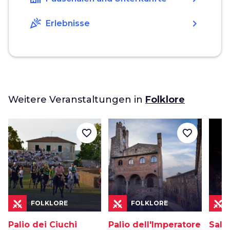
celebration
chevron_right
Erlebnisse
Weitere Veranstaltungen in
Folklore
favorite_border
favorite_border
FOLKLORE
FOLKLORE
Palio dei Ciuchi
Palio dell'Imperatore
Sala