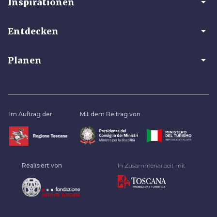
arrow_drop_down
Inspirationen
arrow_drop_down
Entdecken
arrow_drop_down
Planen
Im Auftrag der
Mit dem Beitrag von
Realisiert von
In Zusammenarbeit mit