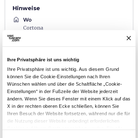
Hinweise
home
Wo
Cortona
Via Roma, 6, 52044 Cortona AR, Italia
schedule
Wann
Juli – November
Ihre Privatsphäre ist uns wichtig
email
E-Mail-Adresse
Ihre Privatsphäre ist uns wichtig. Aus diesem Grund
info@cortonaonthemove.com
open_in_new
können Sie die Cookie-Einstellungen nach Ihren
language
Wünschen wählen und über die Schaltfläche „Cookie-
Website
Einstellungen“ in der Fußzeile der Website jederzeit
http://www.cortonaonthemove.com
open_in_new
ändern. Wenn Sie dieses Fenster mit einem Klick auf das
euro
Preis
X in der rechten oberen Ecke schließen, können Sie
Ihren Besuch der Website fortsetzen, während nur die für
Von 0 bis 18€
die Nutzung dieser Website unbedingt erforderlichen
Cookies auf Ihrem Gerät gespeichert werden. Für alle
anderen Arten von Cookies benötigen wir Ihre
Einwilligungsauswahl