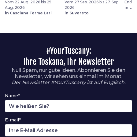
Vom 22 Aug. 2026 bis 25.
Vom 27 Sep. 2026 bis 27. Sep.
Ende J
Aug. 2026
2026
in Liv
in Casciana Terme Lari
in Suvereto
#YourTuscany:
Ihre Toskana, Ihr Newsletter
Null Spam, nur gute Ideen. Abonnieren Sie den
Newsletter, wir sehen uns einmal im Monat.
Der Newsletter #YourTuscany ist auf Englisch.
Name*
E-mail*