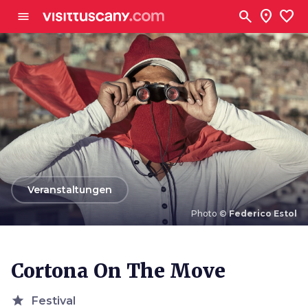
Zum Hauptinhalt
search
location_on
favorite
menu
arrow_back
Veranstaltungen
Photo ©
Federico Estol
Photo ©
Federico Estol
Cortona On The Move
star
Festival