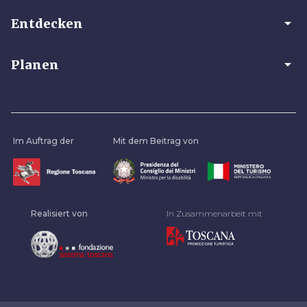
arrow_drop_down
Entdecken
arrow_drop_down
Planen
Im Auftrag der
Mit dem Beitrag von
Realisiert von
In Zusammenarbeit mit