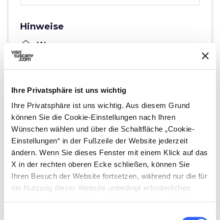
Hinweise
home
Wo
Via Massetana, 58022 Follonica GR
schedule
Wann
Vom 04. August 2026 bis 13. August 2026
Ihre Privatsphäre ist uns wichtig
Montag,
Dienstag,
Mittwoch,
Ihre Privatsphäre ist uns wichtig. Aus diesem Grund
Donnerstag,
Freitag,
Samstag,
Sonntag
können Sie die Cookie-Einstellungen nach Ihren
von
21:30
bis
00:00
Wünschen wählen und über die Schaltfläche „Cookie-
email
E-Mail-Adresse
Einstellungen“ in der Fußzeile der Website jederzeit
live@legsrl.net
ändern. Wenn Sie dieses Fenster mit einem Klick auf das
open_in_new
X in der rechten oberen Ecke schließen, können Sie
language
Website
Ihren Besuch der Website fortsetzen, während nur die für
https://www.legsrl.net/
open_in_new
die Nutzung dieser Website unbedingt erforderlichen
Cookies auf Ihrem Gerät gespeichert werden. Für alle
phone
Telefon
anderen Arten von Cookies benötigen wir Ihre
Einwilligungsauswahl
+3924308616