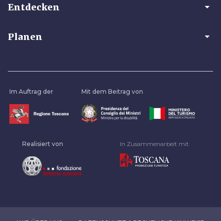
arrow_drop_down
Entdecken
arrow_drop_down
Planen
Im Auftrag der
Mit dem Beitrag von
Realisiert von
In Zusammenarbeit mit