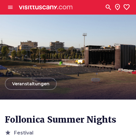
Zum Hauptinhalt
search
location_on
favorite
menu
arrow_back
Veranstaltungen
Follonica Summer Nights
star
Festival