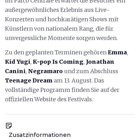
Im Parco Centrale erwartet die Besucher ein
außergewöhnliches Erlebnis aus Live-
Konzerten und hochkarätigen Shows mit
Künstlern von nationalem Rang, die für
unvergessliche Momente sorgen werden.
Zu den geplanten Terminen gehören
Emma
,
Kid Yugi
,
K-pop Is Coming
,
Jonathan
Canini
,
Negramaro
und zum Abschluss
Teenage Dream
am 13. August. Das
vollständige Programm finden Sie auf der
offiziellen Website des Festivals.
sticky_note_2
Zusatzinformationen