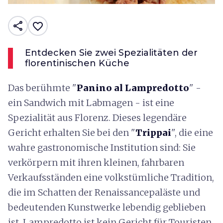
share
favorite_border
Entdecken Sie zwei Spezialitäten der
florentinischen Küche
Das berühmte "
Panino al Lampredotto
" -
ein Sandwich mit Labmagen - ist eine
Spezialität aus Florenz. Dieses legendäre
Gericht erhalten Sie bei den "
Trippai
", die eine
wahre gastronomische Institution sind: Sie
verkörpern mit ihren kleinen, fahrbaren
Verkaufsständen eine volkstümliche Tradition,
die im Schatten der Renaissancepaläste und
bedeutenden Kunstwerke lebendig geblieben
ist. Lampredotto ist kein Gericht für Touristen,