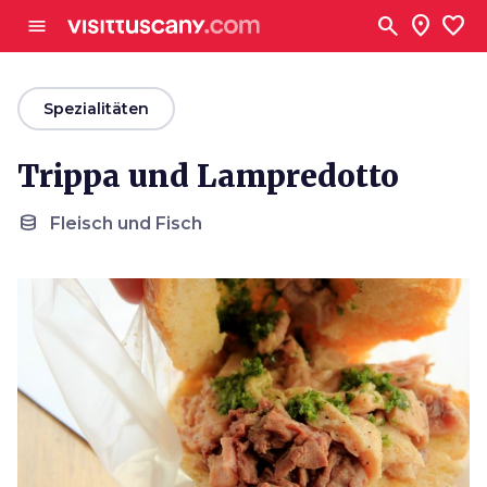
Zum Hauptinhalt
search
location_on
favorite
menu
arrow_back
Spezialitäten
Trippa und Lampredotto
database
Fleisch und Fisch