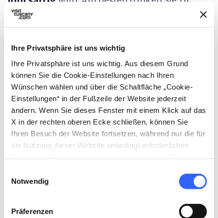
und saftig
wird. Am besten trinken Sie zu
dieser alten florentinischen Spezialität ein
Glas Chianti.
Ihre Privatsphäre ist uns wichtig
Ihre Privatsphäre ist uns wichtig. Aus diesem Grund
expand_more
können Sie die Cookie-Einstellungen nach Ihren
Wünschen wählen und über die Schaltfläche „Cookie-
Einstellungen“ in der Fußzeile der Website jederzeit
ändern. Wenn Sie dieses Fenster mit einem Klick auf das
X in der rechten oberen Ecke schließen, können Sie
category
Kategorie
Ihren Besuch der Website fortsetzen, während nur die für
Fleisch und Fisch
die Nutzung dieser Website unbedingt erforderlichen
place
Herkunft
Cookies auf Ihrem Gerät gespeichert werden. Für alle
Firenze
anderen Arten von Cookies benötigen wir Ihre
Einwilligungsauswahl
Zustimmung.
Notwendig
Präferenzen