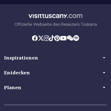
Offizielle Webseite des Reiseziels Toskana
arrow_drop_down
Inspirationen
arrow_drop_down
Entdecken
arrow_drop_down
Planen