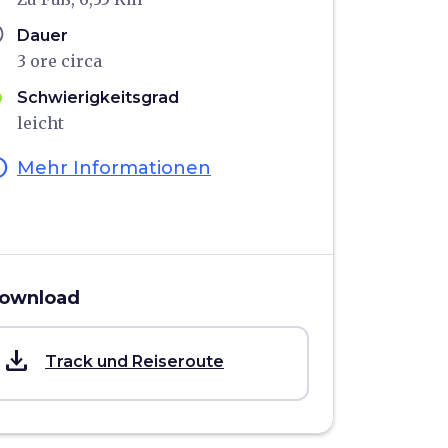
ule
Dauer
3 ore circa
Schwierigkeitsgrad
leicht
fo
Mehr Informationen
ownload
save_alt
Track und Reiseroute