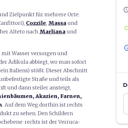
sched
 und Zielpunkt für mehrere Orte:
anfittori),
Cozzile
,
Massa
und
über Alteto nach
Marliana
und
in
 mit Wasser versorgen und
der Ädikula abbiegt, wo man sofort
in Italiens) stößt. Dieser Abschnitt
 unbefestigte Straße und teils als
D
ft und dann steiler ansteigt,
nienbäumen, Akazien, Farnen,
n
. Auf dem Weg dorthin ist rechts
dukt zu sehen. Den Schildern
hebene: rechts ist der Verruca-