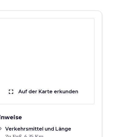
fullscreen
Auf der Karte erkunden
inweise
ons
Verkehrsmittel und Länge
Zu Fuß, 6,35 Km