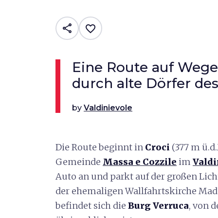
share
favorite_border
Eine Route auf Wege
durch alte Dörfer des
by
Valdinievole
Die Route beginnt in
Croci
(377 m ü.d.
Gemeinde
Massa e Cozzile
im
Valdi
Auto an und parkt auf der großen Lich
der ehemaligen Wallfahrtskirche Mado
befindet sich die
Burg Verruca
, von 