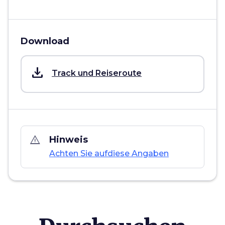
Download
save_alt
Track und Reiseroute
warning_amber
Hinweis
Achten Sie aufdiese Angaben