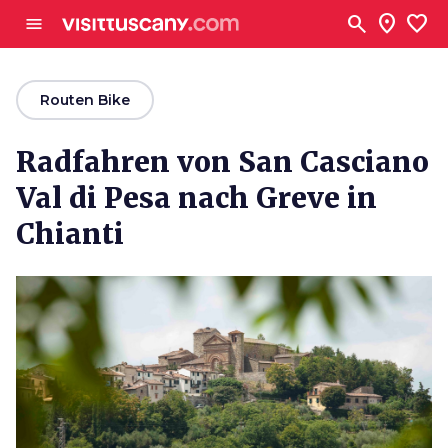
Zum Hauptinhalt
search
location_on
favorite
menu
arrow_back
Routen Bike
Radfahren von San Casciano
Val di Pesa nach Greve in
Chianti