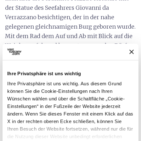
der Statue des Seefahrers Giovanni da
Verrazzano besichtigen, der in der nahe
gelegenen gleichnamigen Burg geboren wurde.
Mit dem Rad dem Auf und Ab mit Blick auf die
Weinberge folgend kommt man zu den Dörfern
Chiocchio, Strada in Chianti und Santa Cristina.
Ihre Privatsphäre ist uns wichtig
Nachdem die Gemeinde Impruneta durchquert
Ihre Privatsphäre ist uns wichtig. Aus diesem Grund
können Sie die Cookie-Einstellungen nach Ihren
wurde, stößt man auf Chiesanova, das für seine
Wünschen wählen und über die Schaltfläche „Cookie-
köstliche Schiacciata
(Fladenbrot) berühmt
Einstellungen“ in der Fußzeile der Website jederzeit
ist, und danach auf Cerbaia, von wo aus die
ändern. Wenn Sie dieses Fenster mit einem Klick auf das
letzten vier anspruchsvollen Kilometer
X in der rechten oberen Ecke schließen, können Sie
Ihren Besuch der Website fortsetzen, während nur die für
bergauf beginnen, die nach San Casciano Val di
die Nutzung dieser Website unbedingt erforderlichen
Pesa zurückführen.