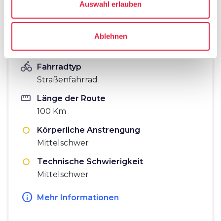
Auswahl erlauben
vertical_align_bottom
71 mt
Ablehnen
Hinweise
directions_bike
Fahrradtyp
Straßenfahrrad
straighten
Länge der Route
100 Km
Körperliche Anstrengung
Mittelschwer
Technische Schwierigkeit
Mittelschwer
info
Mehr Informationen