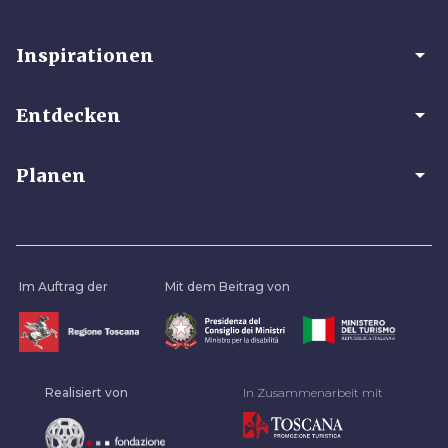
arrow_drop_down
Inspirationen
arrow_drop_down
Entdecken
arrow_drop_down
Planen
Im Auftrag der
Mit dem Beitrag von
Realisiert von
In Zusammenarbeit mit