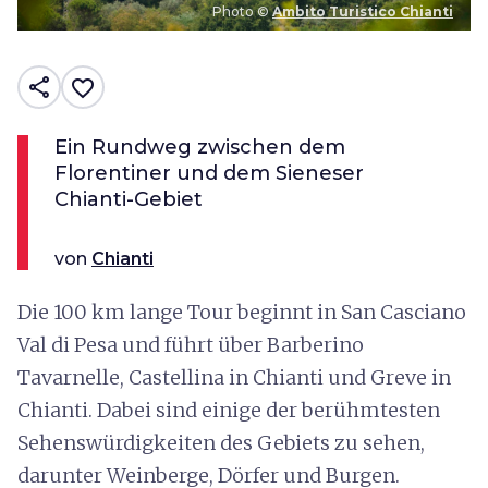
Photo ©
Ambito Turistico Chianti
share
favorite_border
Ein Rundweg zwischen dem
Florentiner und dem Sieneser
Chianti-Gebiet
von
Chianti
Die 100 km lange Tour beginnt in San Casciano
Val di Pesa und führt über Barberino
Tavarnelle, Castellina in Chianti und Greve in
Chianti. Dabei sind einige der berühmtesten
Sehenswürdigkeiten des Gebiets zu sehen,
darunter Weinberge, Dörfer und Burgen.