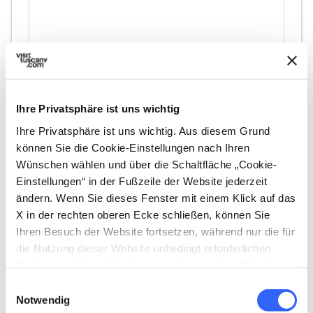
fullscreen
Auf der Karte erkunden
Ihre Privatsphäre ist uns wichtig
Ihre Privatsphäre ist uns wichtig. Aus diesem Grund
können Sie die Cookie-Einstellungen nach Ihren
Wünschen wählen und über die Schaltfläche „Cookie-
vertical_align_top
1335 mt
Einstellungen“ in der Fußzeile der Website jederzeit
ändern. Wenn Sie dieses Fenster mit einem Klick auf das
vertical_align_bottom
506 mt
X in der rechten oberen Ecke schließen, können Sie
Ihren Besuch der Website fortsetzen, während nur die für
die Nutzung dieser Website unbedingt erforderlichen
Cookies auf Ihrem Gerät gespeichert werden. Für alle
Hinweise
anderen Arten von Cookies benötigen wir Ihre
Einwilligungsauswahl
directions_bike
Fahrradtyp
Zustimmung.
Notwendig