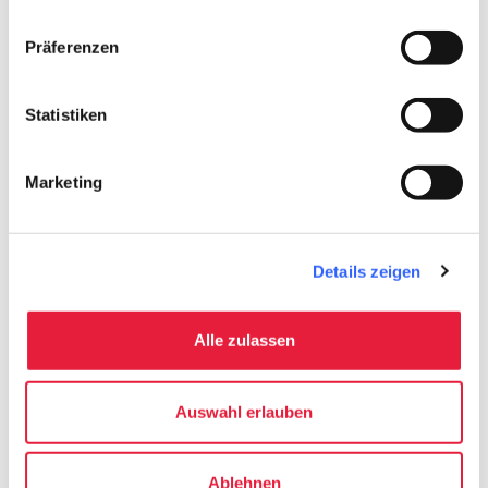
MTB
straighten
Länge der Route
Präferenzen
20 Km
Statistiken
Körperliche Anstrengung
Anspruchsvoll
Marketing
Technische Schwierigkeit
Anspruchsvoll
info
Mehr Informationen
Details zeigen
Alle zulassen
Download
Auswahl erlauben
save_alt
Track und Reiseroute
Ablehnen