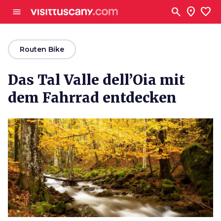
Zum Hauptinhalt
search
location_on
favorite
menu
arrow_back
Routen Bike
Das Tal Valle dell’Oia mit
dem Fahrrad entdecken