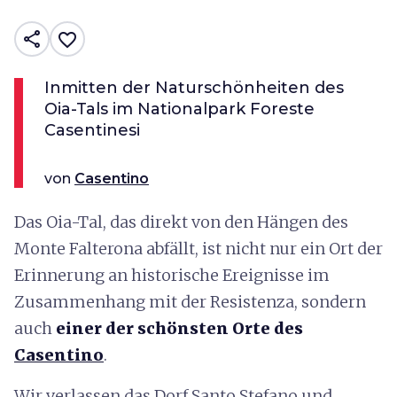
share
favorite_border
Inmitten der Naturschönheiten des
Oia-Tals im Nationalpark Foreste
Casentinesi
von
Casentino
Das Oia-Tal, das direkt von den Hängen des
Monte Falterona abfällt, ist nicht nur ein Ort der
Erinnerung an historische Ereignisse im
Zusammenhang mit der Resistenza, sondern
auch
einer der schönsten Orte des
Casentino
.
Wir verlassen das Dorf Santo Stefano und