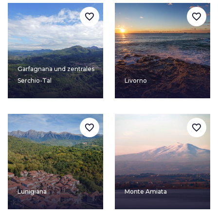
favorite_border
favorite_border
Garfagnana und zentrales
Serchio-Tal
Livorno
favorite_border
favorite_border
Lunigiana
Monte Amiata