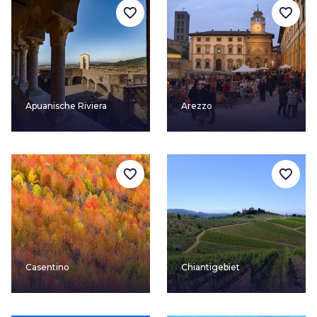
favorite_border
favorite_border
Apuanische Riviera
Arezzo
favorite_border
favorite_border
Casentino
Chiantigebiet