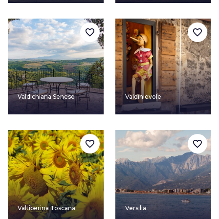
favorite_border
favorite_border
Valdichiana Senese
Valdinievole
favorite_border
favorite_border
Valtiberina Toscana
Versilia