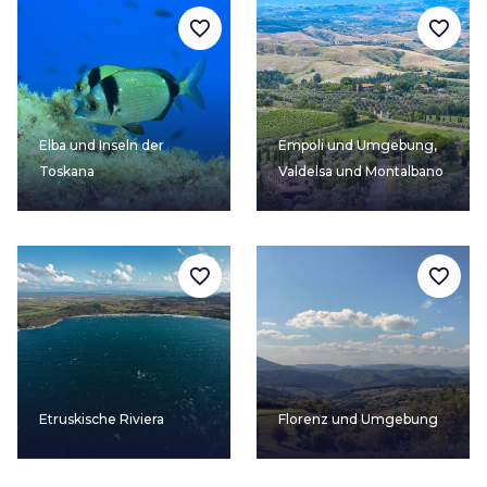
favorite_border
favorite_border
Elba und Inseln der
Empoli und Umgebung,
Toskana
Valdelsa und Montalbano
favorite_border
favorite_border
Etruskische Riviera
Florenz und Umgebung