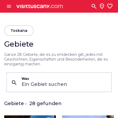
Zum Hauptinhalt
search
location_on
favorite
menu
arrow_back
Toskana
Gebiete
Ganze 28 Gebiete, die es zu entdecken gilt, jedes mit
Geschichten, Eigenschaften und Besonderheiten, die es
einzigartig machen.
Was
Gebiete • 28 gefunden