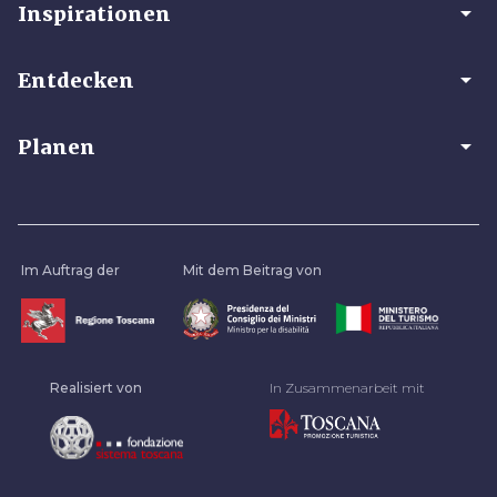
arrow_drop_down
Inspirationen
arrow_drop_down
Entdecken
arrow_drop_down
Planen
Im Auftrag der
Mit dem Beitrag von
Realisiert von
In Zusammenarbeit mit