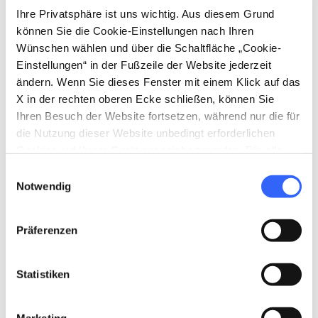
Ihre Privatsphäre ist uns wichtig. Aus diesem Grund
können Sie die Cookie-Einstellungen nach Ihren
favorite_border
favorite_border
Wünschen wählen und über die Schaltfläche „Cookie-
Einstellungen“ in der Fußzeile der Website jederzeit
ändern. Wenn Sie dieses Fenster mit einem Klick auf das
X in der rechten oberen Ecke schließen, können Sie
Ihren Besuch der Website fortsetzen, während nur die für
Prato und Umgebung
Südliche Maremma
die Nutzung dieser Website unbedingt erforderlichen
Cookies auf Ihrem Gerät gespeichert werden. Für alle
anderen Arten von Cookies benötigen wir Ihre
Einwilligungsauswahl
Zustimmung.
Notwendig
favorite_border
favorite_border
Präferenzen
Statistiken
Terre di Pisa
Terre di Siena
Marketing