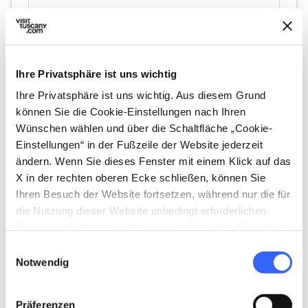
Ihre Privatsphäre ist uns wichtig
Ihre Privatsphäre ist uns wichtig. Aus diesem Grund
directions
Wegbeschreibung
können Sie die Cookie-Einstellungen nach Ihren
Wünschen wählen und über die Schaltfläche „Cookie-
Einstellungen“ in der Fußzeile der Website jederzeit
ändern. Wenn Sie dieses Fenster mit einem Klick auf das
Hinweise
X in der rechten oberen Ecke schließen, können Sie
home
Wo
Ihren Besuch der Website fortsetzen, während nur die für
Chiesa Madonna della Neve, Via della
die Nutzung dieser Website unbedingt erforderlichen
Rimembranza, Lari, PI, Italia
Cookies auf Ihrem Gerät gespeichert werden. Für alle
anderen Arten von Cookies benötigen wir Ihre
Einwilligungsauswahl
Zustimmung.
Notwendig
Planen
Präferenzen