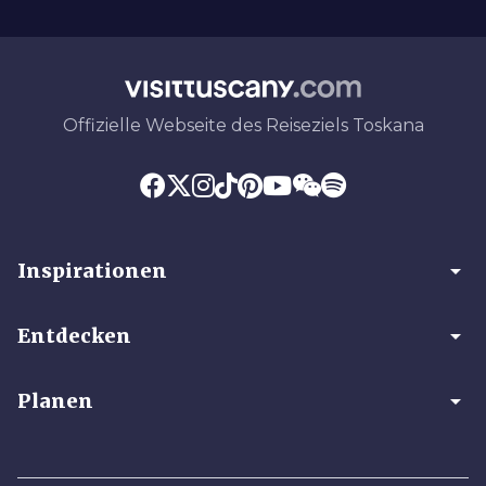
Offizielle Webseite des Reiseziels Toskana
arrow_drop_down
Inspirationen
arrow_drop_down
Entdecken
arrow_drop_down
Planen