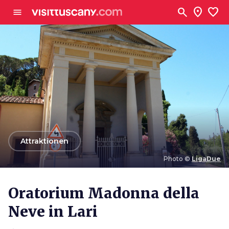
Zum Hauptinhalt
search
location_on
favorite
menu
arrow_back
Attraktionen
Photo ©
LigaDue
Photo ©
LigaDue
Oratorium Madonna della
Neve in Lari