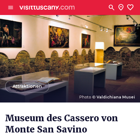
Zum Hauptinhalt
search
location_on
favorite
menu
arrow_back
Attraktionen
Photo ©
Valdichiana Musei
Photo ©
Valdichiana Musei
Museum des Cassero von
Monte San Savino