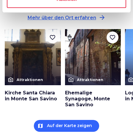
in Monte San Savino
arrow_forward
Mehr über den Ort erfahren
favorite_border
favorite_border
photo_camera
photo_camera
photo_cam
Attraktionen
Attraktionen
Kirche Santa Chiara
Ehemalige
Lo
in Monte San Savino
Synagoge, Monte
in
San Savino
map
Auf der Karte zeigen