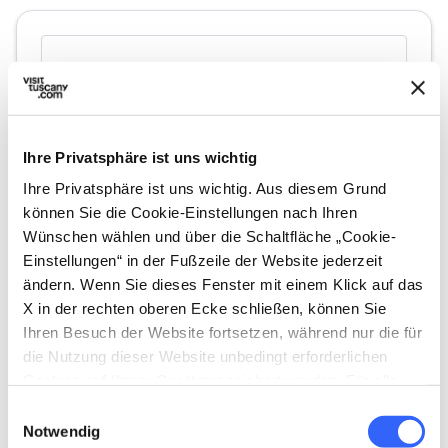
Ihre Privatsphäre ist uns wichtig
Ihre Privatsphäre ist uns wichtig. Aus diesem Grund
können Sie die Cookie-Einstellungen nach Ihren
Wünschen wählen und über die Schaltfläche „Cookie-
Einstellungen“ in der Fußzeile der Website jederzeit
directions
Wegbeschreibung
ändern. Wenn Sie dieses Fenster mit einem Klick auf das
X in der rechten oberen Ecke schließen, können Sie
Ihren Besuch der Website fortsetzen, während nur die für
die Nutzung dieser Website unbedingt erforderlichen
Hinweise
Cookies auf Ihrem Gerät gespeichert werden. Für alle
home
Wo
anderen Arten von Cookies benötigen wir Ihre
Einwilligungsauswahl
Rocca del Cassero
Zustimmung.
Notwendig
52048 Monte San Savino AR, Italia