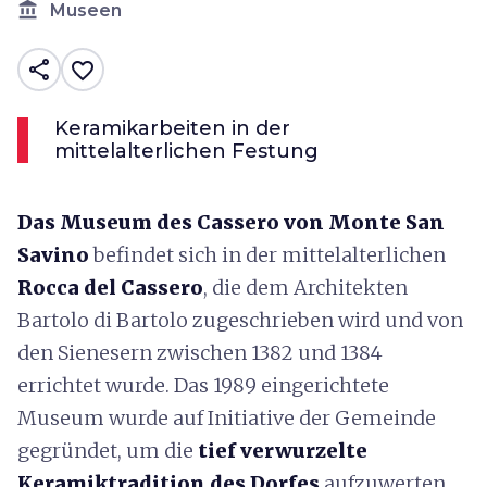
account_balance
Museen
share
favorite_border
Keramikarbeiten in der
mittelalterlichen Festung
Das Museum des Cassero von Monte San
Savino
befindet sich in der mittelalterlichen
Rocca del Cassero
, die dem Architekten
Bartolo di Bartolo zugeschrieben wird und von
den Sienesern zwischen 1382 und 1384
errichtet wurde. Das 1989 eingerichtete
Museum wurde auf Initiative der Gemeinde
gegründet, um die
tief verwurzelte
Keramiktradition des Dorfes
aufzuwerten.