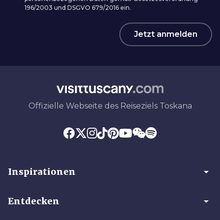
196/2003 und DSGVO 679/2016 ein.
Jetzt anmelden
Offizielle Webseite des Reiseziels Toskana
arrow_drop_down
Inspirationen
arrow_drop_down
Entdecken