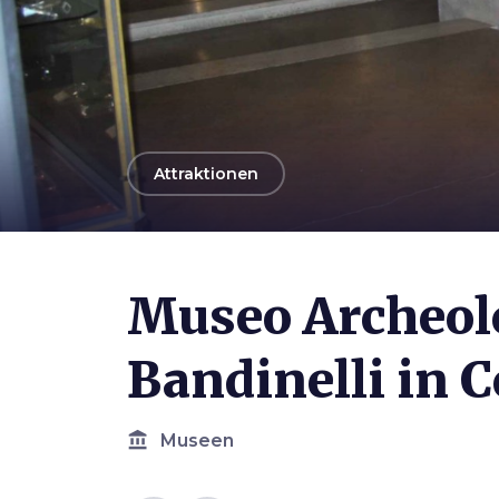
arrow_back
Attraktionen
Museo Archeol
Bandinelli in Co
account_balance
Museen