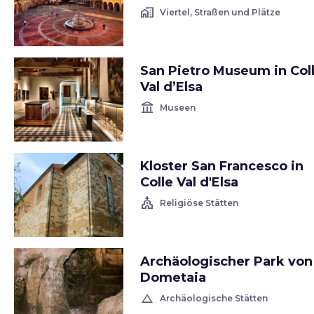
home_work
Viertel, Straßen und Plätze
San Pietro Museum in Col
Val d’Elsa
account_balance
Museen
Kloster San Francesco in
Colle Val d'Elsa
church
Religiöse Stätten
Archäologischer Park von
Dometaia
change_history
Archäologische Stätten