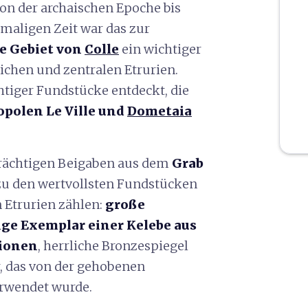
von der archaischen Epoche bis
amaligen Zeit war das zur
e Gebiet von
Colle
ein wichtiger
chen und zentralen Etrurien.
htiger Fundstücke entdeckt, die
polen Le Ville und
Dometaia
prächtigen Beigaben aus dem
Grab
zu den wertvollsten Fundstücken
 Etrurien zählen:
große
ige Exemplar einer Kelebe aus
tionen
, herrliche Bronzespiegel
, das von der gehobenen
erwendet wurde.