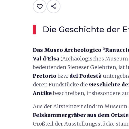
share
favorite_border
Die Geschichte der E
Das Museo Archeologico “Ranuccio 
Val d’Elsa
(Archäologisches Museum 
bedeutenden Sieneser Gelehrten, ist 
Pretorio
bzw.
del Podestà
untergebra
deren Fundstücke die
Geschichte der
Antike
beschreiben, insbesondere zur
Aus der Altsteinzeit sind im Museum
Felskammergräber aus dem Ortstei
Großteil der Ausstellungsstücke stam