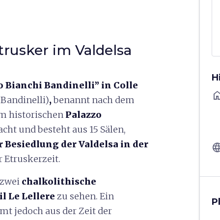
trusker im Valdelsa
H
Bianchi Bandinelli” in Colle
ho
Bandinelli)
,
benannt nach dem
im historischen
Palazzo
cht und besteht aus 15 Sälen,
 Besiedlung der Valdelsa in der
langu
 Etruskerzeit.
 zwei
chalkolithische
l Le Lellere
zu sehen. Ein
P
mt jedoch aus der Zeit der