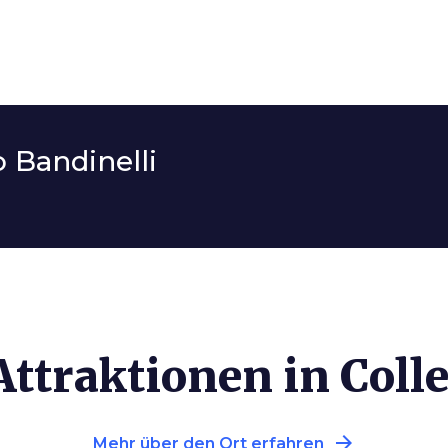
 Bandinelli
ttraktionen in Colle
arrow_forward
Mehr über den Ort erfahren