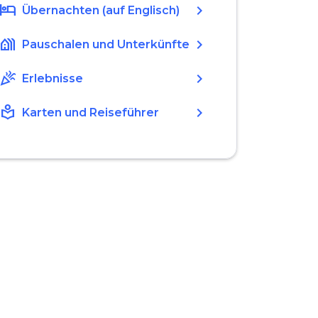
hotel
chevron_right
Übernachten (auf Englisch)
holiday_village
chevron_right
Pauschalen und Unterkünfte
celebration
chevron_right
Erlebnisse
local_library
chevron_right
Karten und Reiseführer