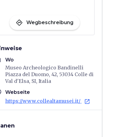
directions
Wegbeschreibung
inweise
me
Wo
Museo Archeologico Bandinelli
Piazza del Duomo, 42, 53034 Colle di
Val d'Elsa, SI, Italia
age
Webseite
https://www.collealtamusei.it/
open_in_new
lanen