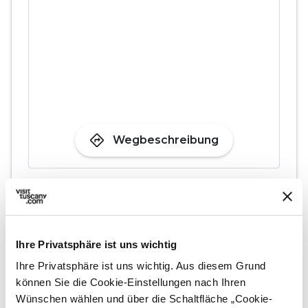
directions
Wegbeschreibung
Hinweise
home
Wo
Chiesa di San Paolo, Via della Rosa,
Ihre Privatsphäre ist uns wichtig
Pistoia, PT, Italia
Ihre Privatsphäre ist uns wichtig. Aus diesem Grund
können Sie die Cookie-Einstellungen nach Ihren
Wünschen wählen und über die Schaltfläche „Cookie-