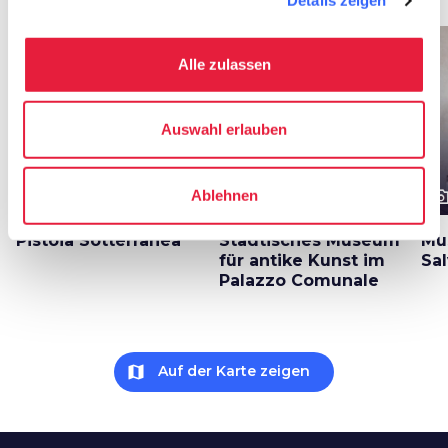
Details zeigen
favorite_border
favorite_border
Alle zulassen
Auswahl erlauben
photo_camera
photo_camera
photo_cam
Ablehnen
Attraktionen
Attraktionen
Pistoia Sotterranea
Städtisches Museum
Mu
für antike Kunst im
Sal
Palazzo Comunale
map
Auf der Karte zeigen