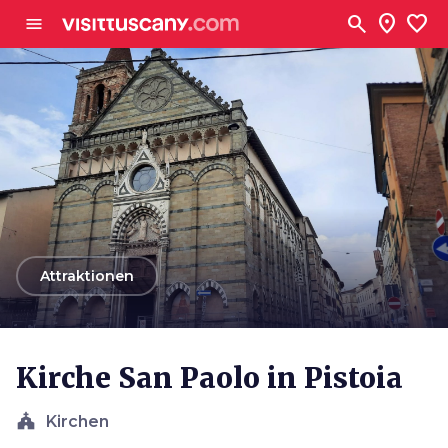
Zum Hauptinhalt
search
location_on
favorite
menu
arrow_back
Attraktionen
Kirche San Paolo in Pistoia
church
Kirchen