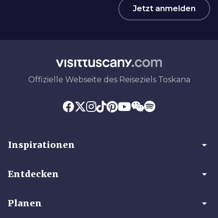
Jetzt anmelden
Offizielle Webseite des Reiseziels Toskana
arrow_drop_down
Inspirationen
arrow_drop_down
Entdecken
arrow_drop_down
Planen