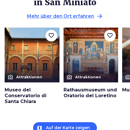
in San Miniato
arrow_forward
Mehr über den Ort erfahren
favorite_border
favorite_border
photo_camera
photo_camera
photo_cam
Attraktionen
Attraktionen
Museo del
Rathausmuseum und
Mu
Conservatorio di
Oratorio del Loretino
Santa Chiara
map
Auf der Karte zeigen