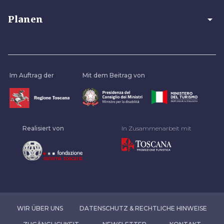
arrow_drop_down
Planen
Im Auftrag der
Mit dem Beitrag von
Realisiert von
In Zusammenarbeit mit
WIR ÜBER UNS
DATENSCHUTZ & RECHTLICHE HINWEISE