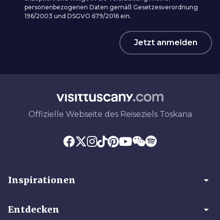
personenbezogenen Daten gemäß Gesetzesverordnung
196/2003 und DSGVO 679/2016 ein.
Jetzt anmelden
Offizielle Webseite des Reiseziels Toskana
arrow_drop_down
Inspirationen
arrow_drop_down
Entdecken