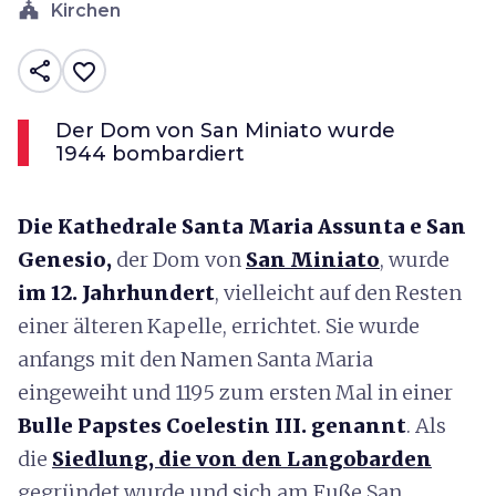
church
Kirchen
share
favorite_border
Der Dom von San Miniato wurde
1944 bombardiert
Die Kathedrale Santa Maria Assunta e San
Genesio,
der Dom von
San Miniato
, wurde
im 12. Jahrhundert
, vielleicht auf den Resten
einer älteren Kapelle, errichtet. Sie wurde
anfangs mit den Namen Santa Maria
eingeweiht und 1195 zum ersten Mal in einer
Bulle Papstes Coelestin III. genannt
. Als
die
Siedlung, die von den Langobarden
gegründet wurde und sich am Fuße San