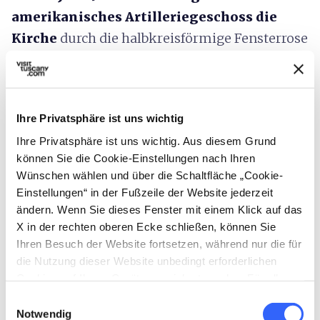
amerikanisches Artilleriegeschoss die
Kirche
durch die halbkreisförmige Fensterrose
des südlichen Flügels des Querschiffs,
explodierte im rechten Kirchenschiff und
tötete somit 55 Menschen.
Der Dom war
Ihre Privatsphäre ist uns wichtig
voller Bürger, die von den Deutschen auf dem
Ihre Privatsphäre ist uns wichtig. Aus diesem Grund
Kirchplatz zusammengeführt wurden.
können Sie die Cookie-Einstellungen nach Ihren
Dieses Ereignis hat
einen der berühmtesten
Wünschen wählen und über die Schaltfläche „Cookie-
Filme der Gebrüder Taviani
inspiriert:
„La
Einstellungen“ in der Fußzeile der Website jederzeit
notte di San Lorenzo“ (Die Nacht von San
ändern. Wenn Sie dieses Fenster mit einem Klick auf das
X in der rechten oberen Ecke schließen, können Sie
Lorenzo)
.
Ihren Besuch der Website fortsetzen, während nur die für
die Nutzung dieser Website unbedingt erforderlichen
Cookies auf Ihrem Gerät gespeichert werden. Für alle
anderen Arten von Cookies benötigen wir Ihre
Einwilligungsauswahl
Zustimmung.
Notwendig