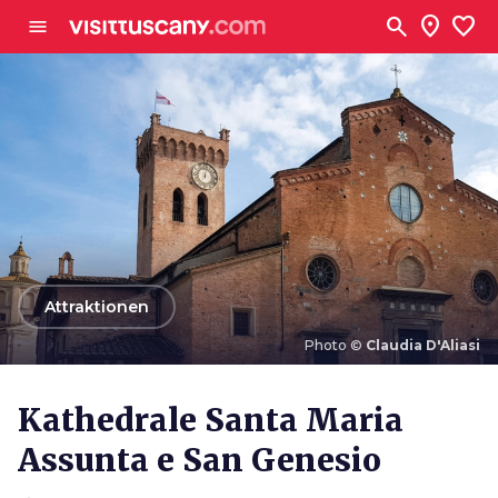
Zum Hauptinhalt
search
location_on
favorite
menu
arrow_back
Attraktionen
Photo ©
Claudia D'Aliasi
Photo ©
Claudia D'Aliasi
Kathedrale Santa Maria
Assunta e San Genesio