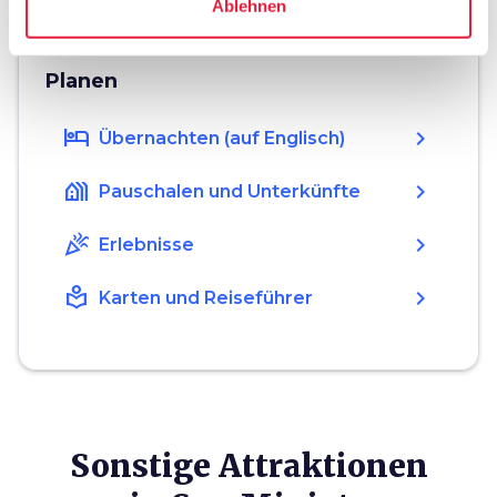
Ablehnen
Planen
hotel
chevron_right
Übernachten (auf Englisch)
holiday_village
chevron_right
Pauschalen und Unterkünfte
celebration
chevron_right
Erlebnisse
local_library
chevron_right
Karten und Reiseführer
Sonstige Attraktionen