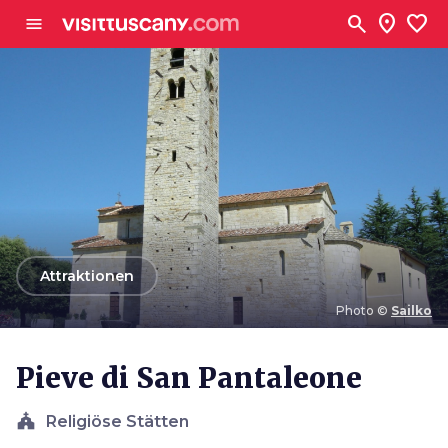
Zum Hauptinhalt
search
location_on
favorite
menu
arrow_back
Attraktionen
Photo ©
Sailko
Photo ©
Sailko
Pieve di San Pantaleone
church
Religiöse Stätten