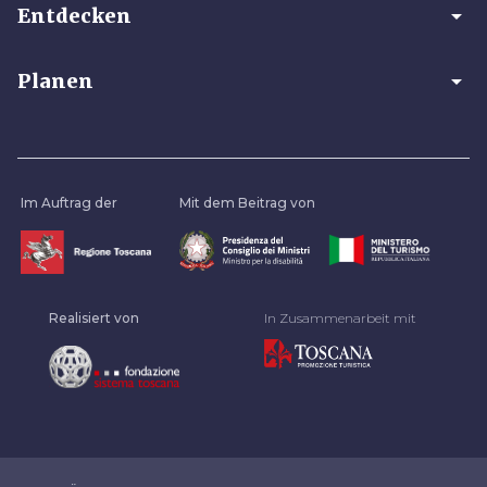
arrow_drop_down
Entdecken
arrow_drop_down
Planen
Im Auftrag der
Mit dem Beitrag von
Realisiert von
In Zusammenarbeit mit