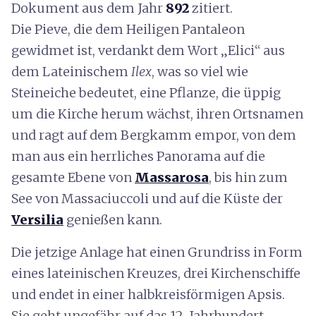
Dokument aus dem
Jahr
892
zitiert.
Die Pieve, die dem Heiligen Pantaleon
gewidmet ist, verdankt dem Wort
„Elici“ aus
dem Lateinischem
Ilex
, was so viel wie
Steineiche bedeutet
, eine Pflanze, die üppig
um die Kirche herum wächst, ihren Ortsnamen
und ragt auf dem Bergkamm empor, von dem
man aus ein herrliches
Panorama auf die
gesamte Ebene von
Massarosa
, bis hin zum
See von Massaciuccoli und auf die Küste der
Versilia
genießen kann
.
Die jetzige Anlage hat einen Grundriss in Form
eines lateinischen Kreuzes, drei Kirchenschiffe
und endet in einer halbkreisförmigen Apsis.
Sie geht ungefähr auf das 12. Jahrhundert