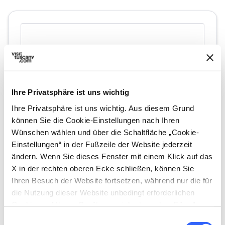
Ihre Privatsphäre ist uns wichtig
Ihre Privatsphäre ist uns wichtig. Aus diesem Grund
können Sie die Cookie-Einstellungen nach Ihren
Wünschen wählen und über die Schaltfläche „Cookie-
directions
Wegbeschreibung
Einstellungen“ in der Fußzeile der Website jederzeit
ändern. Wenn Sie dieses Fenster mit einem Klick auf das
X in der rechten oberen Ecke schließen, können Sie
Ihren Besuch der Website fortsetzen, während nur die für
Hinweise
die Nutzung dieser Website unbedingt erforderlichen
home
Cookies auf Ihrem Gerät gespeichert werden. Für alle
Wo
anderen Arten von Cookies benötigen wir Ihre
Pieve di San Pantaleone
Einwilligungsauswahl