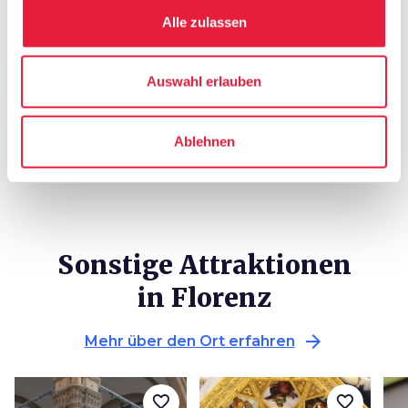
celebration
chevron_right
Erlebnisse
Alle zulassen
local_library
chevron_right
Karten und Reiseführer
Auswahl erlauben
Ablehnen
Sonstige Attraktionen
in Florenz
arrow_forward
Mehr über den Ort erfahren
favorite_border
favorite_border