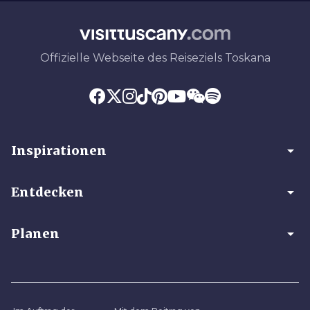
Offizielle Webseite des Reiseziels Toskana
arrow_drop_down
Inspirationen
arrow_drop_down
Entdecken
arrow_drop_down
Planen