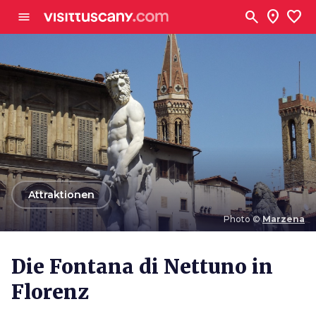
Zum Hauptinhalt
search
location_on
favorite
menu
arrow_back
Attraktionen
Photo ©
Marzena
Photo ©
Marzena
Die Fontana di Nettuno in
Florenz