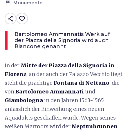
tour
Monumente
share
favorite_border
Bartolomeo Ammannatis Werk auf
der Piazza della Signoria wird auch
Biancone genannt
In der
Mitte der Piazza della Signoria in
Florenz
, an der auch der Palazzo Vecchio liegt,
steht die prächtige
Fontana di Nettuno
, die
von
Bartolomeo Ammannati
und
Giambologna
in den Jahren 1563-1565
anlässlich der Einweihung eines neuen
Aquädukts geschaffen wurde. Wegen seines
weißen Marmors wird der
Neptunbrunnen