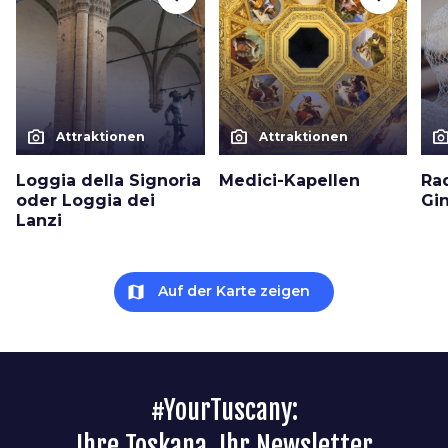
photo_camera
photo_camera
photo_cam
Attraktionen
Attraktionen
Loggia della Signoria
Medici-Kapellen
Ra
oder Loggia dei
Gin
Lanzi
map
Auf der Karte zeigen
#YourTuscany:
Ihre Toskana, Ihr Newsletter