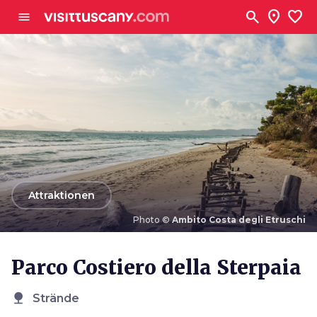
Zum Hauptinhalt
search
location_on
favorite
menu
arrow_back
Attraktionen
Photo ©
Ambito Costa degli Etruschi
Photo ©
Ambito Costa degli Etruschi
Parco Costiero della Sterpaia
nature
Strände