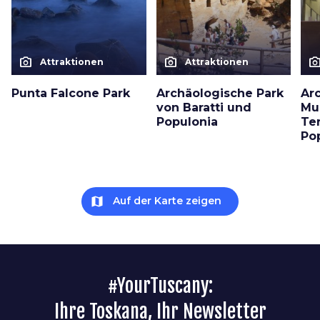
photo_camera
photo_camera
photo_cam
Attraktionen
Attraktionen
Punta Falcone Park
Archäologische Park
Ar
von Baratti und
Mu
Populonia
Te
Po
map
Auf der Karte zeigen
#YourTuscany:
Ihre Toskana, Ihr Newsletter