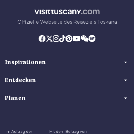
Offizielle Webseite des Reiseziels Toskana
arrow_drop_down
Inspirationen
arrow_drop_down
Entdecken
arrow_drop_down
Planen
Im Auftrag der
Mit dem Beitrag von