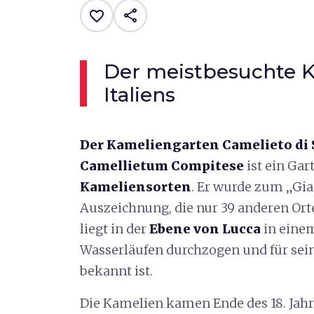
share
favorite_border
Der meistbesuchte 
Italiens
Der Kameliengarten
Camelieto di
Camellietum Compitese
ist ein Gar
Kameliensorten
. Er wurde zum „Gia
Auszeichnung, die nur 39 anderen Orte
liegt in der
Ebene von Lucca
in einem
Wasserläufen durchzogen und für sein
bekannt ist.
Die Kamelien kamen Ende des 18. Jah