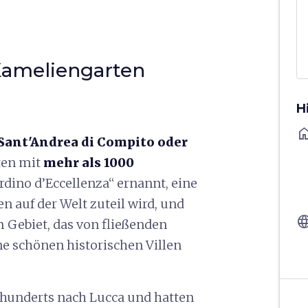
Kameliengarten
H
ho
 Sant'Andrea di Compito oder
ten mit
mehr als 1000
rdino d’Eccellenza“ ernannt, eine
n auf der Welt zuteil wird, und
langu
 Gebiet, das von fließenden
e schönen historischen Villen
rhunderts nach Lucca und hatten