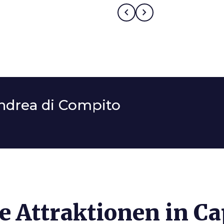
chevron_left
chevron_right
Andrea di Compito
e Attraktionen in C