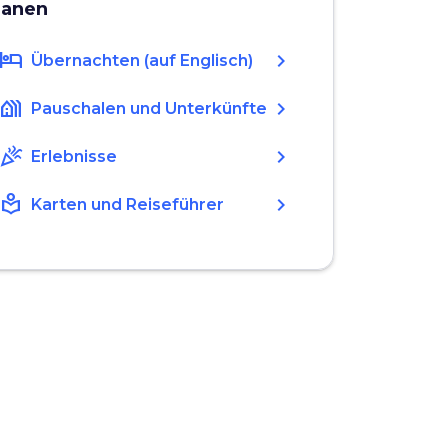
lanen
hotel
chevron_right
Übernachten (auf Englisch)
holiday_village
chevron_right
Pauschalen und Unterkünfte
celebration
chevron_right
Erlebnisse
local_library
chevron_right
Karten und Reiseführer