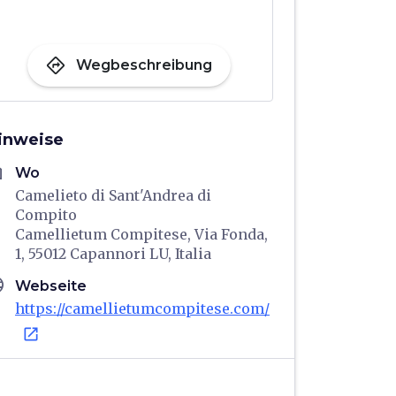
directions
Wegbeschreibung
inweise
me
Wo
Camelieto di Sant'Andrea di
Compito
Camellietum Compitese, Via Fonda,
1, 55012 Capannori LU, Italia
age
Webseite
https://camellietumcompitese.com/
open_in_new