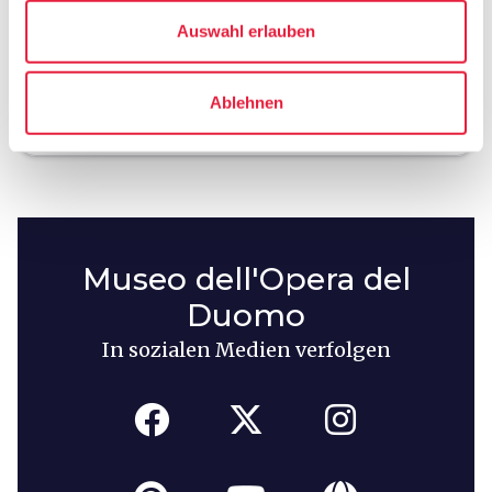
celebration
chevron_right
Erlebnisse
Auswahl erlauben
local_library
chevron_right
Karten und Reiseführer
Ablehnen
Museo dell'Opera del
Duomo
In sozialen Medien verfolgen