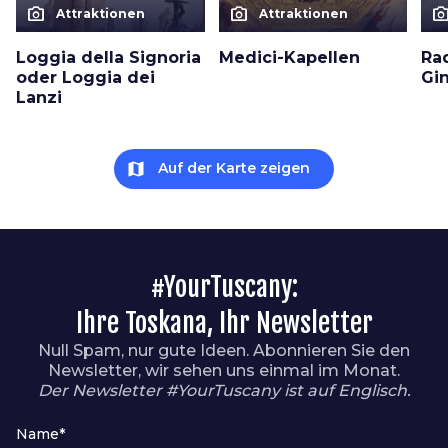
photo_camera
photo_camera
photo_cam
Attraktionen
Attraktionen
Loggia della Signoria
Medici-Kapellen
Ra
oder Loggia dei
Gin
Lanzi
map
Auf der Karte zeigen
#YourTuscany:
Ihre Toskana, Ihr Newsletter
Null Spam, nur gute Ideen. Abonnieren Sie den
Newsletter, wir sehen uns einmal im Monat.
Der Newsletter #YourTuscany ist auf Englisch.
Name*