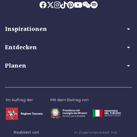
arrow_drop_down
Inspirationen
arrow_drop_down
Entdecken
arrow_drop_down
Planen
Im Auftrag der
Mit dem Beitrag von
Realisiert von
In Zusammenarbeit mit