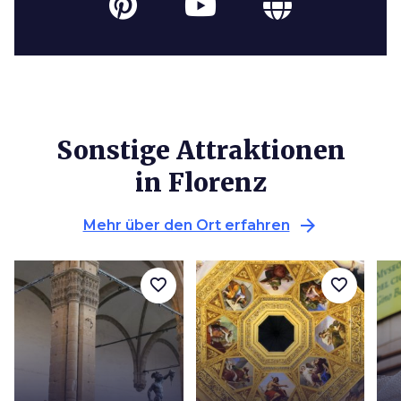
Sonstige Attraktionen
in Florenz
arrow_forward
Mehr über den Ort erfahren
favorite_border
favorite_border