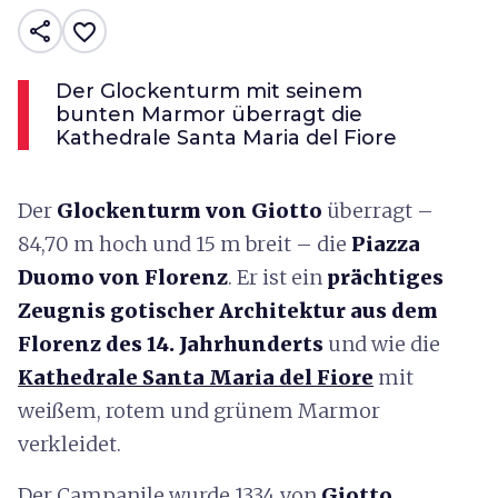
share
favorite_border
Der Glockenturm mit seinem
bunten Marmor überragt die
Kathedrale Santa Maria del Fiore
Der
Glockenturm von Giotto
überragt –
84,70 m hoch und 15 m breit – die
Piazza
Duomo
von Florenz
. Er ist ein
prächtiges
Zeugnis gotischer Architektur aus dem
Florenz des 14. Jahrhunderts
und wie die
Kathedrale Santa Maria del Fiore
mit
weißem, rotem und grünem Marmor
verkleidet.
Der Campanile wurde 1334 von
Giotto