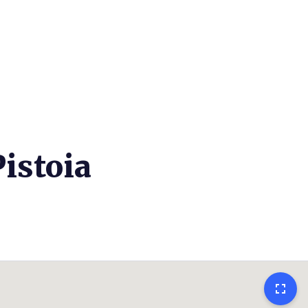
istoia
fullscreen