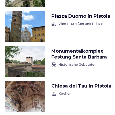
Piazza Duomo in Pistoia
home_work
Viertel, Straßen und Plätze
Monumentalkomplex
Festung Santa Barbara
castle
Historische Gebäude
Chiesa del Tau in Pistoia
church
Kirchen