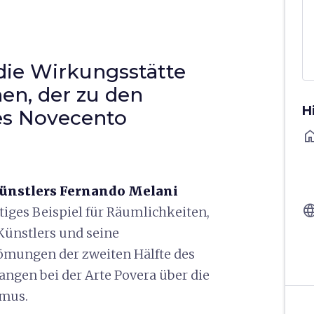
die Wirkungsstätte
en, der zu den
H
des Novecento
ho
Künstlers Fernando Melani
langu
rtiges Beispiel für Räumlichkeiten,
Künstlers und seine
ömungen der zweiten Hälfte des
angen bei der Arte Povera über die
smus.