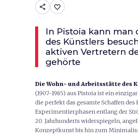
share
favorite_border
In Pistoia kann man 
des Künstlers besuch
aktiven Vertretern 
gehörte
Die Wohn- und Arbeitsstätte des 
(1907-1985) aus Pistoia ist ein einziga
die perfekt das gesamte Schaffen des 
Experimentierphasen entlang der Str
20. Jahrhunderts widerspiegeln, angef
Konzeptkunst bis hin zum Minimali