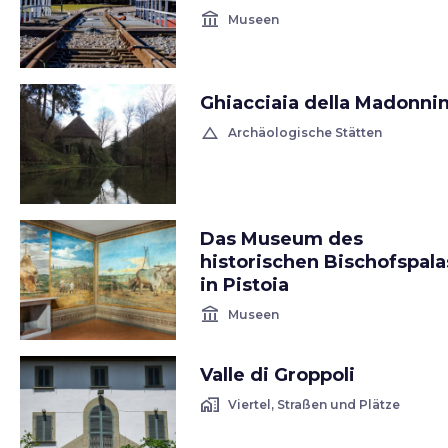
account_balance
Museen
Ghiacciaia della Madonni
change_history
Archäologische Stätten
Das Museum des
historischen Bischofspala
in Pistoia
account_balance
Museen
Valle di Groppoli
home_work
Viertel, Straßen und Plätze