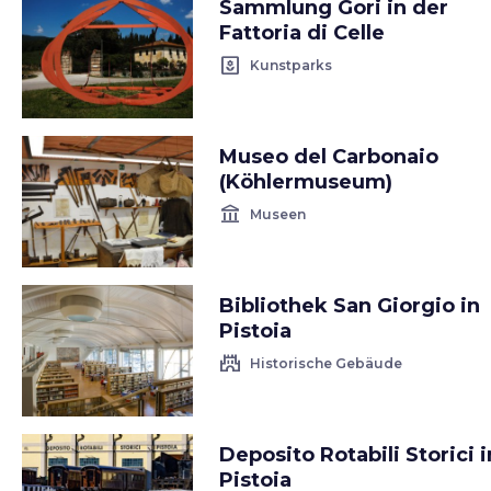
Sammlung Gori in der
Fattoria di Celle
yard
Kunstparks
Museo del Carbonaio
(Köhlermuseum)
account_balance
Museen
Bibliothek San Giorgio in
Pistoia
castle
Historische Gebäude
Deposito Rotabili Storici i
Pistoia