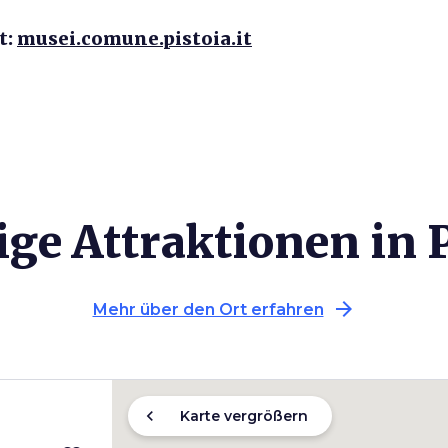
t:
musei.comune.pistoia.it
ige Attraktionen in P
arrow_forward
Mehr über den Ort erfahren
chevron_left
Karte vergrößern