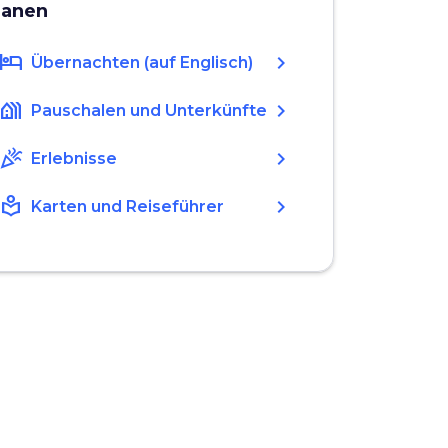
lanen
hotel
chevron_right
Übernachten (auf Englisch)
holiday_village
chevron_right
Pauschalen und Unterkünfte
celebration
chevron_right
Erlebnisse
local_library
chevron_right
Karten und Reiseführer