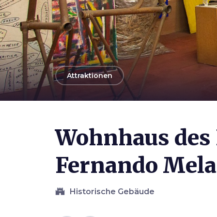
arrow_back
Attraktionen
Photo ©
Visit Pistoia
Wohnhaus des 
Fernando Melan
castle
Historische Gebäude