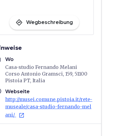
directions
Wegbeschreibung
inweise
me
Wo
Casa-studio Fernando Melani
Corso Antonio Gramsci, 159, 51100
Pistoia PT, Italia
age
Webseite
http://musei.comune.pistoia.it/rete-
museale/casa-studio-fernando-mel
ani/
open_in_new