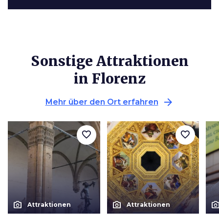
Sonstige Attraktionen
in Florenz
arrow_forward
Mehr über den Ort erfahren
favorite_border
favorite_border
photo_camera
photo_camera
photo_cam
Attraktionen
Attraktionen