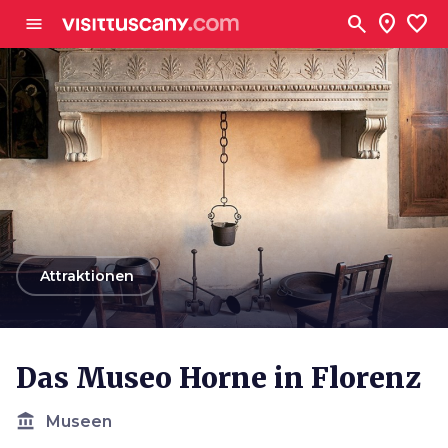
Zum Hauptinhalt
search
location_on
favorite
menu
arrow_back
Attraktionen
Das Museo Horne in Florenz
account_balance
Museen