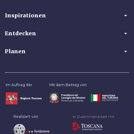
arrow_drop_down
Inspirationen
arrow_drop_down
Entdecken
arrow_drop_down
Planen
Im Auftrag der
Mit dem Beitrag von
Realisiert von
In Zusammenarbeit mit