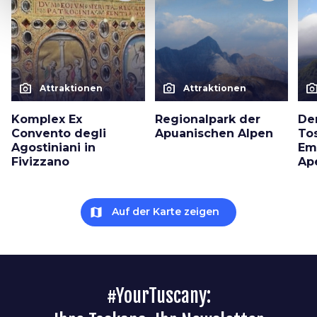
photo_camera
photo_camera
photo_cam
Attraktionen
Attraktionen
Komplex Ex
Regionalpark der
De
Convento degli
Apuanischen Alpen
To
Agostiniani in
Em
Fivizzano
Ap
map
Auf der Karte zeigen
#YourTuscany: