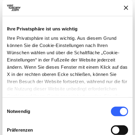
Ihre Privatsphäre ist uns wichtig
Ihre Privatsphäre ist uns wichtig. Aus diesem Grund
directions
Wegbeschreibung
können Sie die Cookie-Einstellungen nach Ihren
Wünschen wählen und über die Schaltfläche „Cookie-
Einstellungen“ in der Fußzeile der Website jederzeit
Hinweise
ändern. Wenn Sie dieses Fenster mit einem Klick auf das
X in der rechten oberen Ecke schließen, können Sie
home
Wo
Ihren Besuch der Website fortsetzen, während nur die für
Fortezza della Verrucola, SS63, Verrucola,
die Nutzung dieser Website unbedingt erforderlichen
MS, Italia
Cookies auf Ihrem Gerät gespeichert werden. Für alle
anderen Arten von Cookies benötigen wir Ihre
Einwilligungsauswahl
Zustimmung.
Notwendig
Planen
hotel
chevron_right
Übernachten (auf Englisch)
Präferenzen