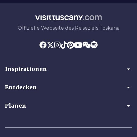
Offizielle Webseite des Reiseziels Toskana
arrow_drop_down
Inspirationen
arrow_drop_down
Entdecken
arrow_drop_down
Planen