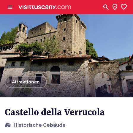
Zum Hauptinhalt
search
location_on
favorite
menu
arrow_back
Attraktionen
Castello della Verrucola
castle
Historische Gebäude