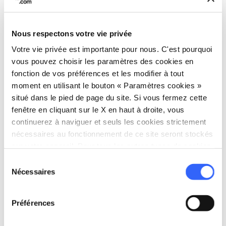
Nous respectons votre vie privée
color_lens
Idées
Votre vie privée est importante pour nous. C'est pourquoi
vous pouvez choisir les paramètres des cookies en
10 choses que vous
fonction de vos préférences et les modifier à tout
ne savez peut-être
moment en utilisant le bouton « Paramètres cookies »
pas sur les Étrusques
situé dans le pied de page du site. Si vous fermez cette
fenêtre en cliquant sur le X en haut à droite, vous
continuerez à naviguer et seuls les cookies strictement
nécessaires au fonctionnement de ce site seront stockés
Parcours
• 1 post
sur votre appareil. Pour tous les autres types de cookies,
nous avons besoin de votre consentement.
Sélection
Nécessaires
du
favorite_border
consentement
Préférences