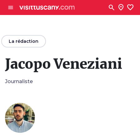
Aller au contenu principal
search
location_on
favorite
menu
arrow_back
La rédaction
Jacopo Veneziani
Journaliste