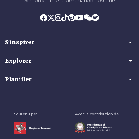
Site officiel de la destination Toscane
arrow_drop_down
S'inspirer
arrow_drop_down
Explorer
arrow_drop_down
Planifier
Soutenu par
Avec la contribution de