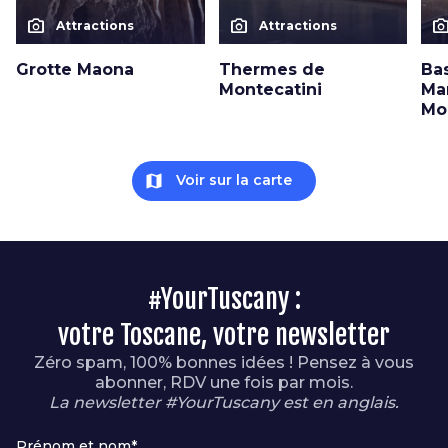
photo_camera
photo_camera
photo_cam
Attractions
Attractions
Grotte Maona
Thermes de
Ba
Montecatini
Ma
Mo
map
Voir sur la carte
#YourTuscany :
votre Toscane, votre newsletter
Zéro spam, 100% bonnes idées ! Pensez à vous
abonner, RDV une fois par mois.
La newsletter #YourTuscany est en anglais.
Prénom et nom*