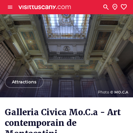
Aller au contenu principal
search
location_on
favorite
menu
arrow_back
Attractions
Photo ©
MO.C.A
Photo ©
MO.C.A
Galleria Civica Mo.C.a - Art
contemporain de