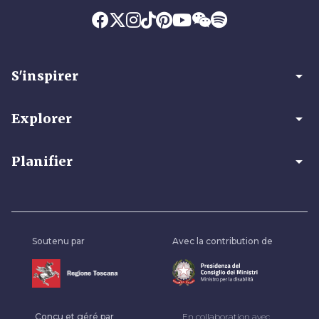
arrow_drop_down
S'inspirer
arrow_drop_down
Explorer
arrow_drop_down
Planifier
Soutenu par
Avec la contribution de
Conçu et géré par
En collaboration avec