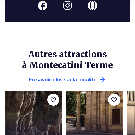
Autres attractions
à Montecatini Terme
arrow_forward
En savoir plus sur la localité
favorite_border
favorite_border