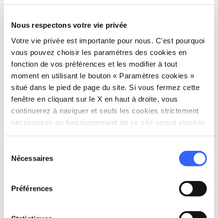
Nous respectons votre vie privée
Votre vie privée est importante pour nous. C'est pourquoi
directions
vous pouvez choisir les paramètres des cookies en
Directions
fonction de vos préférences et les modifier à tout
moment en utilisant le bouton « Paramètres cookies »
situé dans le pied de page du site. Si vous fermez cette
Informations
fenêtre en cliquant sur le X en haut à droite, vous
home
continuerez à naviguer et seuls les cookies strictement
Où
nécessaires au fonctionnement de ce site seront stockés
Montecatini Terme
sur votre appareil. Pour tous les autres types de cookies,
Viale Giuseppe Verdi, 46, 51016
Montecatini Terme PT, Italia
nous avons besoin de votre consentement.
Sélection
Nécessaires
du
language
Site web
consentement
https://www.mocamontecatini.it/
open_in_new
Préférences
Planifier