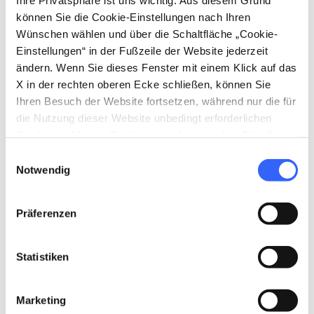
Francigena
können Sie die Cookie-Einstellungen nach Ihren
Wünschen wählen und über die Schaltfläche „Cookie-
Einstellungen“ in der Fußzeile der Website jederzeit
ändern. Wenn Sie dieses Fenster mit einem Klick auf das
X in der rechten oberen Ecke schließen, können Sie
Routen
• 2 post
Ihren Besuch der Website fortsetzen, während nur die für
die Nutzung dieser Website unbedingt erforderlichen
Cookies auf Ihrem Gerät gespeichert werden. Für alle
favorite_border
favorite_border
anderen Arten von Cookies benötigen wir Ihre
Einwilligungsauswahl
Zustimmung.
Notwendig
Präferenzen
3 TAGE
52 km
4 TAGE
86.5 km
Statistiken
Eine dreitägige
Eine viertägige
Wanderung entlang
Wanderung entlang
der Via Francigena in
der Via Francigena in
Marketing
der nördlichen
der südlichen