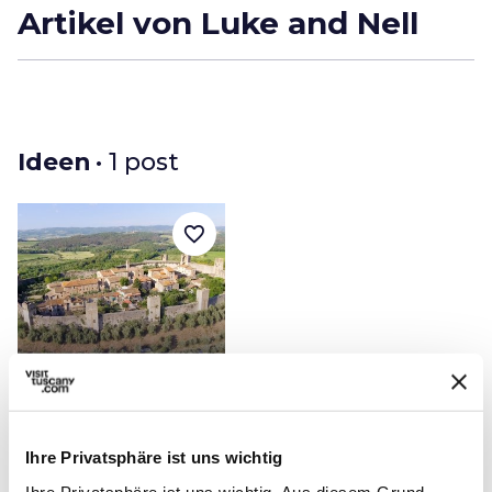
Artikel von Luke and Nell
Ideen
• 1 post
favorite_border
color_lens
Ideen
5 sehenswerte Orte
Ihre Privatsphäre ist uns wichtig
entlang der
toskanischen Via
Ihre Privatsphäre ist uns wichtig. Aus diesem Grund