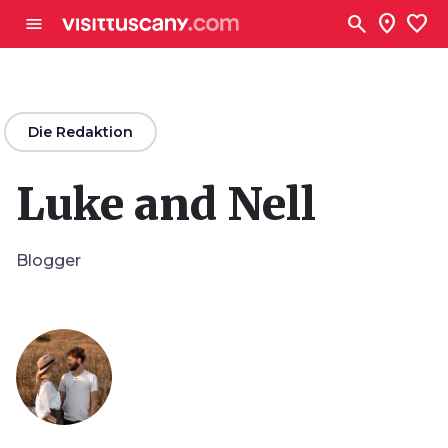
Zum Hauptinhalt
search
location_on
favorite
menu
arrow_back
Die Redaktion
Luke and Nell
Blogger