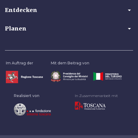
arrow_drop_down
Entdecken
arrow_drop_down
Planen
Im Auftrag der
Mit dem Beitrag von
Realisiert von
In Zusammenarbeit mit