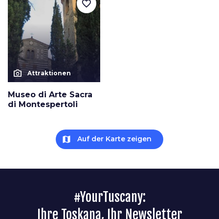
favorite_border
photo_camera
Attraktionen
Museo di Arte Sacra
di Montespertoli
map
Auf der Karte zeigen
#YourTuscany:
Ihre Toskana, Ihr Newsletter