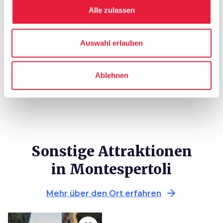
Alle zulassen
celebration
chevron_right
Erlebnisse
local_library
chevron_right
Karten und Reiseführer
Auswahl erlauben
Ablehnen
Sonstige Attraktionen
in Montespertoli
arrow_forward
Mehr über den Ort erfahren