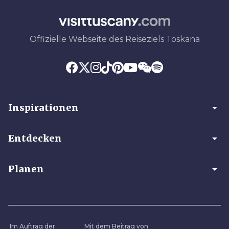
Offizielle Webseite des Reiseziels Toskana
arrow_drop_down
Inspirationen
arrow_drop_down
Entdecken
arrow_drop_down
Planen
Im Auftrag der
Mit dem Beitrag von