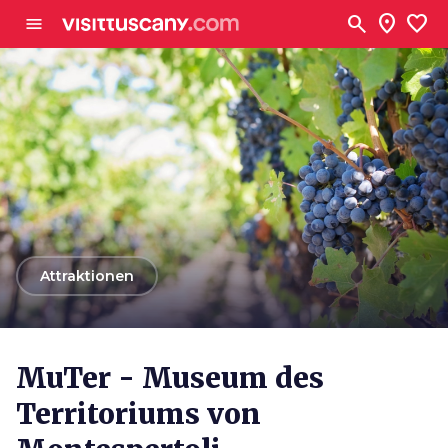
Zum Hauptinhalt
search
location_on
favorite
menu
arrow_back
Attraktionen
MuTer - Museum des
Territoriums von