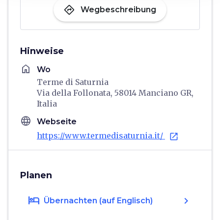
directions
Wegbeschreibung
Hinweise
home
Wo
Terme di Saturnia
Via della Follonata, 58014 Manciano GR,
Italia
language
Webseite
https://www.termedisaturnia.it/
open_in_new
Planen
hotel
chevron_right
Übernachten (auf Englisch)