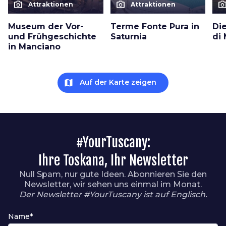
photo_camera
photo_camera
photo_cam
Attraktionen
Attraktionen
Museum der Vor-
Terme Fonte Pura in
Die
und Frühgeschichte
Saturnia
di
in Manciano
map
Auf der Karte zeigen
#YourTuscany:
Ihre Toskana, Ihr Newsletter
Null Spam, nur gute Ideen. Abonnieren Sie den
Newsletter, wir sehen uns einmal im Monat.
Der Newsletter #YourTuscany ist auf Englisch.
Name*