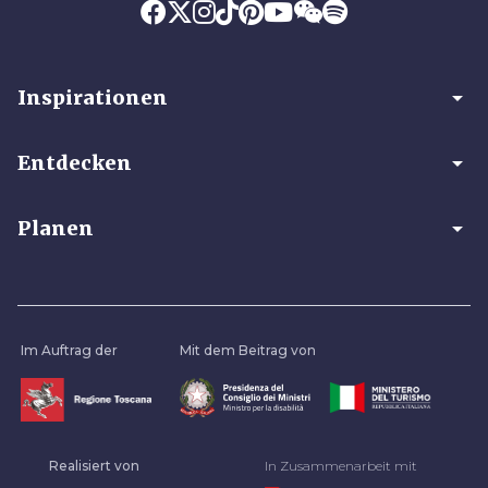
arrow_drop_down
Inspirationen
arrow_drop_down
Entdecken
arrow_drop_down
Planen
Im Auftrag der
Mit dem Beitrag von
Realisiert von
In Zusammenarbeit mit