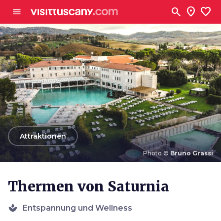
Zum Hauptinhalt
search
location_on
favorite
menu
arrow_back
Attraktionen
Photo ©
Bruno Grassi
Photo ©
Bruno Grassi
Thermen von Saturnia
spa
Entspannung und Wellness