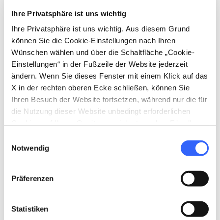
Meisterschaftsgolfplatz
.
Ihre Privatsphäre ist uns wichtig
Ihre Privatsphäre ist uns wichtig. Aus diesem Grund
Dieses Paradies der Entspannung liegt im
können Sie die Cookie-Einstellungen nach Ihren
Herzen der südlichen Maremma und ist von
Wünschen wählen und über die Schaltfläche „Cookie-
wilder und üppiger Natur umgeben: Eine
Einstellungen“ in der Fußzeile der Website jederzeit
ändern. Wenn Sie dieses Fenster mit einem Klick auf das
einzigartige Gegend der Toskana, in der grüne
X in der rechten oberen Ecke schließen, können Sie
Hügel und malerische Dörfer atemberaubende
Ihren Besuch der Website fortsetzen, während nur die für
Landschaften formen.
die Nutzung dieser Website unbedingt erforderlichen
Cookies auf Ihrem Gerät gespeichert werden. Für alle
anderen Arten von Cookies benötigen wir Ihre
Einwilligungsauswahl
Zustimmung.
Notwendig
Präferenzen
Statistiken