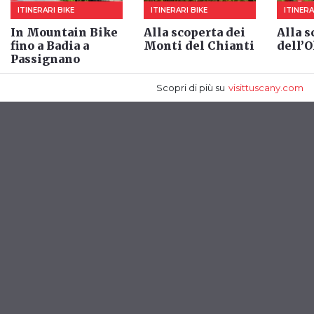
ITINERARI BIKE
ITINERARI BIKE
ITINERA
In Mountain Bike
Alla scoperta dei
Alla s
fino a Badia a
Monti del Chianti
dell’O
Passignano
Scopri di più
su
visittuscany.com