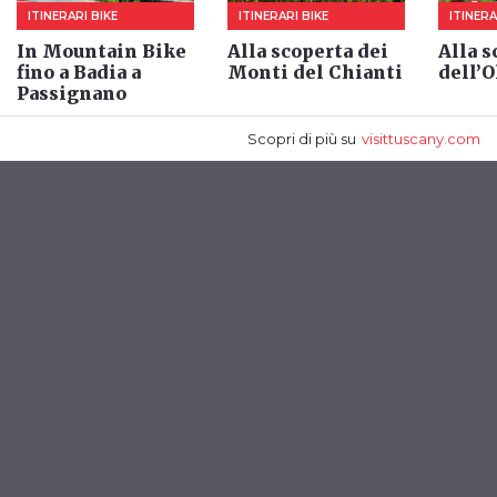
ITINERARI BIKE
ITINERARI BIKE
ITINERA
In Mountain Bike
Alla scoperta dei
Alla s
fino a Badia a
Monti del Chianti
dell’O
Passignano
Scopri di più
su
visittuscany.com