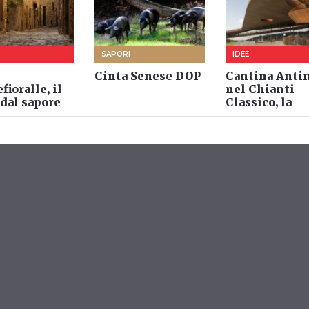
SAPORI
IDEE
Cinta Senese DOP
Cantina Anti
ioralle, il
nel Chianti
dal sapore
Classico, la
o
cattedrale del
vino