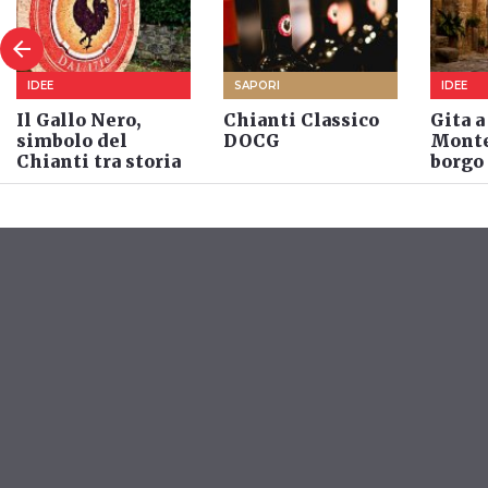
arrow_back
IDEE
SAPORI
IDEE
Il Gallo Nero,
Chianti Classico
Gita a
simbolo del
DOCG
Montef
Chianti tra storia
borgo 
e leggenda
antic