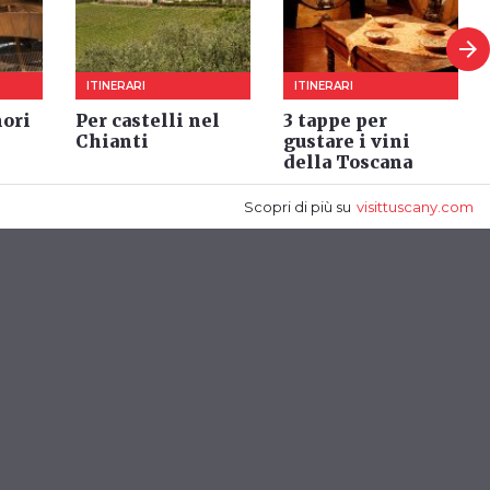
arrow_forward
ITINERARI
ITINERARI
nori
Per castelli nel
3 tappe per
Chianti
gustare i vini
della Toscana
Scopri di più
su
visittuscany.com