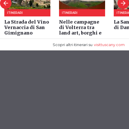
arrow_back
arrow_forward
ITINERARI
ITINERARI
ITINERA
La Strada del Vino
Nelle campagne
La Sa
Vernaccia di San
di Volterra tra
di Da
Gimignano
land art, borghi e
natura
Scopri altri itinerari
su
visittuscany.com