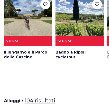
favorite_border
favorite_border
7.8 KM
51.6 KM
Il lungarno e il Parco
Bagno a Ripoli
delle Cascine
cycletour
104 risultati
Alloggi •