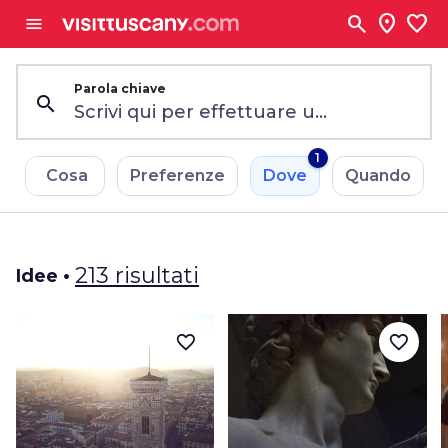
Vai al contenuto principale
search
location_on
favorite
menu
Parola chiave
1
Cosa
Preferenze
Dove
Quando
213 risultati
Idee •
favorite_border
favorite_border