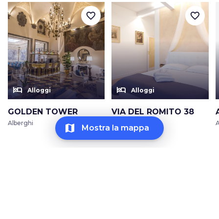
favorite_border
favorite_border
hotel
hotel
Alloggi
Alloggi
GOLDEN TOWER
VIA DEL ROMITO 38
Alberghi
Affittacamere
A
map
Mostra la mappa
130 risultati
Attrazioni •