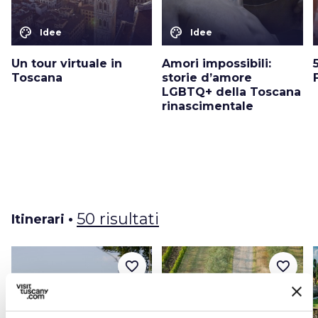
palette
palette
Idee
Idee
Un tour virtuale in
Amori impossibili:
Toscana
storie d’amore
LGBTQ+ della Toscana
rinascimentale
50 risultati
Itinerari •
favorite_border
favorite_border