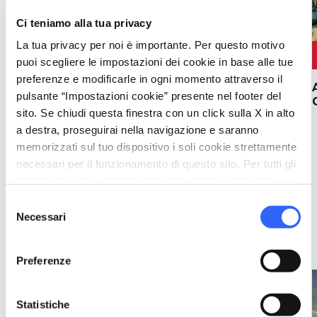
Ci teniamo alla tua privacy
La tua privacy per noi è importante. Per questo motivo
5 GIORNI
10 KM
4 TAPPE
83.5 KM
puoi scegliere le impostazioni dei cookie in base alle tue
preferenze e modificarle in ogni momento attraverso il
5 giorni alla scoperta
Via Romea Sanese
pulsante “Impostazioni cookie” presente nel footer del
dei set
sito. Se chiudi questa finestra con un click sulla X in alto
cinematografici di
Firenze
a destra, proseguirai nella navigazione e saranno
memorizzati sul tuo dispositivo i soli cookie strettamente
necessari per il funzionamento di questo sito. Per tutti gli
altri tipi di cookie abbiamo bisogno del tuo consenso.
Selezione
Necessari
del
consenso
139 risultati
Offerte •
Preferenze
favorite_border
favorite_border
Statistiche