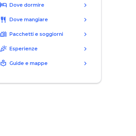
hotel
chevron_right
Dove dormire
restaurant
chevron_right
Dove mangiare
holiday_village
chevron_right
Pacchetti e soggiorni
celebration
chevron_right
Esperienze
local_library
chevron_right
Guide e mappe