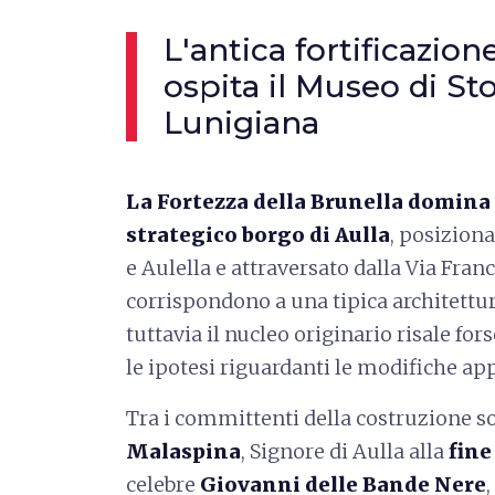
L'antica fortificazion
ospita il Museo di Sto
Lunigiana
La Fortezza della Brunella domina d
strategico borgo di Aulla
, posizion
e Aulella e attraversato dalla Via Fran
corrispondono a una tipica architettu
tuttavia il nucleo originario risale for
le ipotesi riguardanti le modifiche ap
Tra i committenti della costruzione s
Malaspina
, Signore di Aulla alla
fine
celebre
Giovanni delle Bande Nere