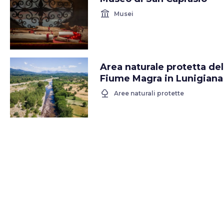
account_balance
Musei
Area naturale protetta del
Fiume Magra in Lunigiana
nature
Aree naturali protette