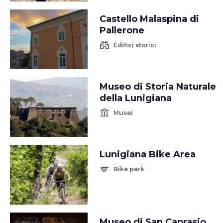
Castello Malaspina di
Pallerone
castle
Edifici storici
Museo di Storia Naturale
della Lunigiana
account_balance
Musei
Lunigiana Bike Area
sports
Bike park
Museo di San Caprasio