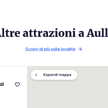
ltre attrazioni a Aul
arrow_forward
Scopri di più sulla località
chevron_left
Espandi mappa
di
favorite_border