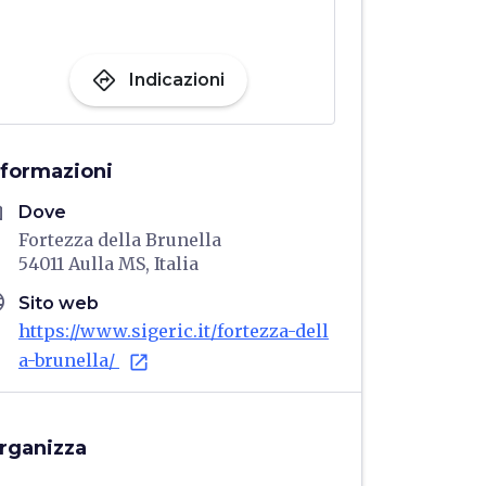
directions
Indicazioni
nformazioni
me
Dove
Fortezza della Brunella
54011 Aulla MS, Italia
age
Sito web
https://www.sigeric.it/fortezza-dell
a-brunella/
open_in_new
rganizza