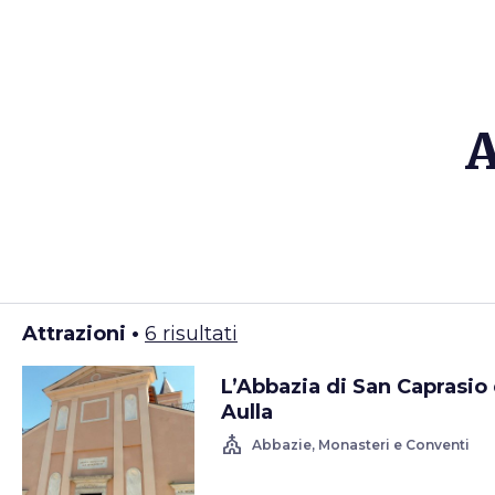
A
Attrazioni •
6 risultati
L’Abbazia di San Caprasio 
Aulla
church
Abbazie, Monasteri e Conventi