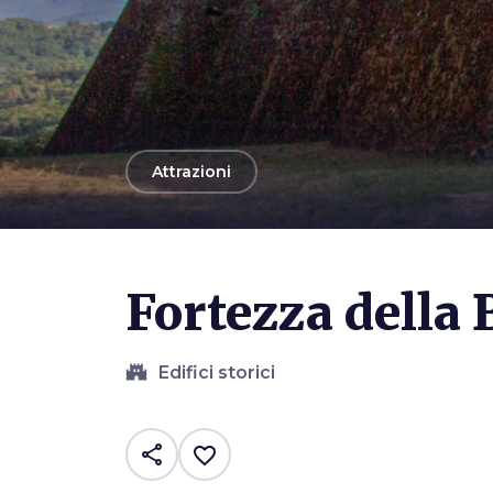
arrow_back
Attrazioni
Photo ©
Sigeric - Matilde Ferrari
Fortezza della 
castle
Edifici storici
share
favorite_border