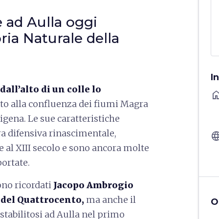
e ad Aulla oggi
ria Naturale della
I
all’alto di un colle lo
ho
ato alla confluenza dei fiumi Magra
cigena. Le sue caratteristiche
ra difensiva rinascimentale,
langu
se al XIII secolo e sono ancora molte
portate.
ono ricordati
Jacopo Ambrogio
 del Quattrocento,
ma anche il
O
, stabilitosi ad Aulla nel primo